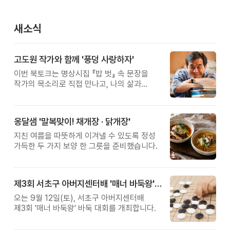
새소식
고도원 작가와 함께 '풍덩 사랑하자'
이번 북토크는 명상시집 『밥 벗』 속 문장을
작가의 목소리로 직접 만나고, 나의 삶과
관계를 잠시 돌아보는 시간입니다.
옹달샘 '말복맞이! 채개장 · 닭개장'
지친 여름을 따뜻하게 이겨낼 수 있도록 정성
가득한 두 가지 보양 한 그릇을 준비했습니다.
제3회 서초구 아버지센터배 '매너 바둑왕' 대회
오는 9월 12일(토), 서초구 아버지센터배
제3회 '매너 바둑왕' 바둑 대회를 개최합니다.