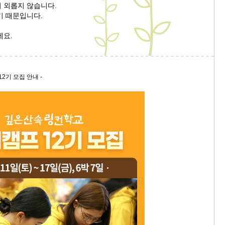
 외롭지 않습니다.
기 때문입니다.
9/
세요.
스
10
2기 모집 안내 -
크
10
1
10
11
크
12