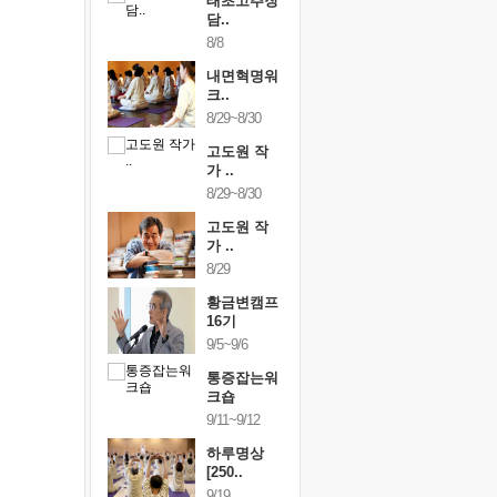
행복한가족
태초고추장
행복한가
여행
담..
여행
24~9/26
8/8
9/24~9/26
건강명상법
내면혁명워
건강명상
..
크..
스..
/9~10/10
8/29~8/30
10/9~10/10
내면혁명워
고도원 작
내면혁명
..
가 ..
크..
/17~10/18
8/29~8/30
10/17~10/18
황금변캠프
고도원 작
황금변캠
7기
가 ..
17기
/30~10/31
8/29
10/30~10/31
통증잡는워
황금변캠프
통증잡는
크숍
16기
크숍
/7~11/8
9/5~9/6
11/7~11/8
내면혁명워
통증잡는워
내면혁명
..
크숍
크..
/12~12/13
9/11~9/12
12/12~12/13
하루명상
[250..
9/19