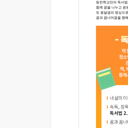
링컨학교만의 독서법
함께 꿈을 나누고 응
또 옹달샘의 명상으로
꿈과 꿈너머꿈을 향해