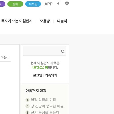
V
솔패
더드림
독자가 쓰는 아침편지
모음방
나눔터
|
|
다음
현재 아침편지 가족은
4,043,010 명
입니다.
로그인
|
가족되기
아침편지 랭킹
영적 성장의 여정
장 건강이 중요한 이유
신의 음성을 듣는다