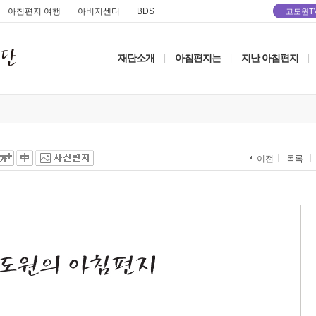
아침편지 여행
아버지센터
BDS
고도원T
재단소개
아침편지는
지난 아침편지
|
|
|
목록
이전