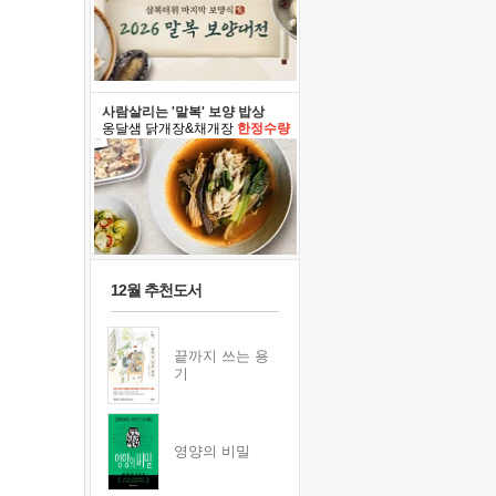
사람살리는 '말복' 보양 밥상
옹달샘 닭개장&채개장
한정수량
12월 추천도서
끝까지 쓰는 용
기
영양의 비밀