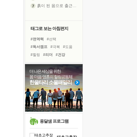
흙이 된 몸으로 출근하는 여자
극과 극의 양 끝단
내가 '나다움'을 찾는 길
피해 갈 수 없는 사건들
태그로 보는 아침편지
처음 손을 잡았던 날
#면역력
#선택
꿈이 실제가 되는 것
#독서캠프
#극복
#도움
'말 타는 법'을 먼저
#힐링
#리더
#건강
졸업식 사진을 보며
#독서
#희망
#링컨학교
극심한 변비, 어깨결림, 수면 장애
#다짐
#계획
#나눔
더 나은 세상을 위한
아픈 아버지를 위한 공간 설계
몸·마음·영혼의 힐링공동체
#친구
#바이러스
슬럼프
한울타리 소울패밀리
#아이들
#유튜브
#삶
보고 싶은 어머니
#명상
#비전캠프
#경험
유년 시절의 부산 영도 바다
#위기
#사람
못된 꼰대들
희망이란
'모른다'는 것
옹달샘 프로그램
귀를 열고 마음을 내어주고