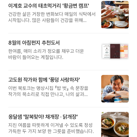
이계호 교수의 태초먹거리 '황금변 캠프'
건강한 삶은 거창한 변화보다 매일의 식탁에서
시작됩니다. 많은 사람들이 건강을 위해
새로운 방법을 찾지만, 건강한 생활은 작은
습관에서 시작됩니다. 유퀴즈에서 많은 관심을
받은 이계호 교수와 함께하는 태초먹거리
8월의 아침편지 추천도서
황금변 캠프
한여름, 매미 소리가 정오를 채우고 더운
바람이 들어오는 계절입니다.
고도원 작가와 함께 '풍덩 사랑하자'
이번 북토크는 명상시집 『밥 벗』 속 문장을
작가의 목소리로 직접 만나고, 나의 삶과
관계를 잠시 돌아보는 시간입니다.
옹달샘 '말복맞이! 채개장 · 닭개장'
지친 여름을 따뜻하게 이겨낼 수 있도록 정성
가득한 두 가지 보양 한 그릇을 준비했습니다.