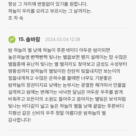
항상 그 자리에 변함없이 있기를 원합니다.
하늘이 우리를 오라고 부르시는 그 날까지는.
조 차 숙
솔바람
15.
2024.03.04 12:38
밤 하늘의 별 낮에 하늘이 푸른색이다 어두운 밤이되면
높은하늘엔 빤짝빤짝 빛나는 별을보면 웬지 설레이는 맘 수많은
별들중에 유난히 빛나는 별 별자리도 찾아보고 금성도 수성부터
명황성까지 밤하늘의 별빛이란 찬란히 빛을내지만 보는이의
힘을내게하고 수많은 은하수를 볼때면 너무도 기분좋은
밤하늘의 장관이지요 낮에는 눈부시는 광열한 해가떠서 만물을
살게하고 밤에는 변해가는 넉넉한 달님은 어두운 우주를 밝게
비춰주고 모든이의 소원도 들어주고 쏟아지는 별빛은 보석처럼
빛나는 바다같이 넓고 높은 하늘의 별들 낮에 끝없는 푸른바다
지평선 같은 신비의 우주 정말 아름다운 밤하늘의 별
감사합니다!