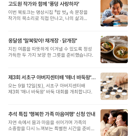
고도원 작가와 함께 '풍덩 사랑하자'
이번 북토크는 명상시집 『밥 벗』 속 문장을
작가의 목소리로 직접 만나고, 나의 삶과
관계를 잠시 돌아보는 시간입니다.
옹달샘 '말복맞이! 채개장 · 닭개장'
지친 여름을 따뜻하게 이겨낼 수 있도록 정성
가득한 두 가지 보양 한 그릇을 준비했습니다.
제3회 서초구 아버지센터배 '매너 바둑왕' 대회
오는 9월 12일(토), 서초구 아버지센터배
제3회 '매너 바둑왕' 바둑 대회를 개최합니다.
추석 특집 '행복한 가족 마음여행' 신청 안내
자연 속에서 몸과 마음을 쉬어가며 가족의
소중함을 다시 느껴보는 특별한 시간을 준비해
보세요.