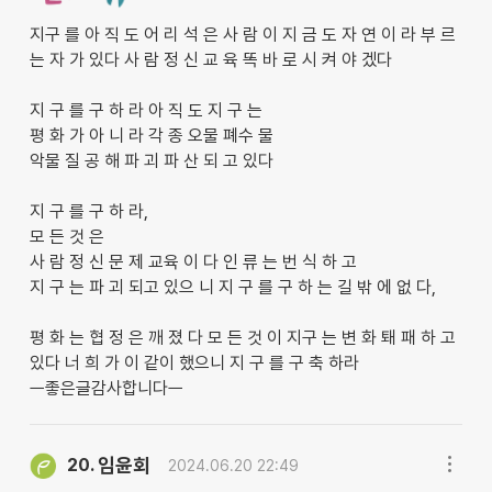
지구 를 아 직 도 어 리 석 은 사 람 이 지 금 도 자 연 이 라 부 르
는 자 가 있다 사 람 정 신 교 육 똑 바 로 시 켜 야 겠다
지 구 를 구 하 라 아 직 도 지 구 는
평 화 가 아 니 라 각 종 오물 폐수 물
악물 질 공 해 파 괴 파 산 되 고 있다
지 구 를 구 하 라,
모 든 것 은
사 람 정 신 문 제 교육 이 다 인 류 는 번 식 하 고
지 구 는 파 괴 되고 있으 니 지 구 를 구 하 는 길 밖 에 없 다,
평 화 는 협 정 은 깨 졌 다 모 든 것 이 지구 는 변 화 퇘 패 하 고
있다 너 희 가 이 같이 했으니 지 구 를 구 축 하라
ㅡ좋은글감사합니다ㅡ
임윤회
20.
2024.06.20 22:49