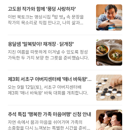
고도원 작가와 함께 '풍덩 사랑하자'
이번 북토크는 명상시집 『밥 벗』 속 문장을
작가의 목소리로 직접 만나고, 나의 삶과
관계를 잠시 돌아보는 시간입니다.
옹달샘 '말복맞이! 채개장 · 닭개장'
지친 여름을 따뜻하게 이겨낼 수 있도록 정성
가득한 두 가지 보양 한 그릇을 준비했습니다.
제3회 서초구 아버지센터배 '매너 바둑왕' 대회
오는 9월 12일(토), 서초구 아버지센터배
제3회 '매너 바둑왕' 바둑 대회를 개최합니다.
추석 특집 '행복한 가족 마음여행' 신청 안내
자연 속에서 몸과 마음을 쉬어가며 가족의
소중함을 다시 느껴보는 특별한 시간을 준비해