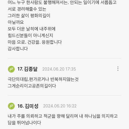
어느 누구 한사람도 불행해져서는. 안되는 일이기에 서롭돕고
서로 경려해줄수 있는
그러한 삶이 평화의길이
아닐까요
모두 더운 날히에 내주위에
힘드신분들이 아니계신지
마음 으로. 건강을. 응원합니다
감사합니다
김종달
17.
2024.06.20 17:35
극단의대립.편가르거나 반복하지않는것
그게순리이고공존의길이다
김미성
16.
2024.06.20 16:22
내가 주를 의뢰하고 적군을 향해 달리며 내 하나님을 의지하고
담을 뛰어넘나이다