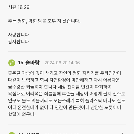
시편 18:29
주는 평화, 막힌 담을 모두 허 셨습니다.
사랑합니다
감사합니다
솔바람
15.
2024.06.20 14:06
좋은글 가슴에 깊이 새기고 자연의 평화 지키기를 우리인간이
다같이 노력하고 힘써 자연환경에 미안해하고 다시 아름다운
금수강산 되돌려야 합니다 세상 천지를 인간이 파괴하여
욕심대로 어리석은 죄를범해 후손들 세상이 어떻게 될지 산소도
인구도 물도 먹을꺼리도 모든쓰레기 특히 플라스틱 바다도 산도
어디 온전한데가 없이 다 인간이 만든것이니 참담한 노릇이니
할말이 없구나!