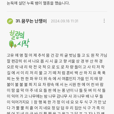
논둑에 살던 누룩 뱀이 멸종을 했습니다.
꿈꾸는 난쟁이
31.
2024.09.18 11:31
고유 에 명 절 어 제 추석 몸 건 강 히 글 벗님 들 고 도 원 작 가님
잘 편강히 쉬 셔 나요 몹 시 시 골 고 향 서울 상 경 부 산 하 경
오르 락 내 리 락 전 국 적 으 로 도 로 차 량 들이 고 사 티 저 작
길 에 서 이 리 저 리 물 고 기 떼 처 럼 혼비 백 산 하 지 요 푹 푹
찌 는 듯 한 한 파 무 더 위 속 에 서 여름인지 가을 인 지 태 양
불이 불 불 불 쬐 지 요 차 량속 에 서 는 시원 한 에 어 컨 바 람
이 땀 을 막 아 주 네 요 들 판 에 는 풍 년이 나 들 듯 벼 이 삭 들
이 익어 가 고 나무에는 밤 나무 감나무 사 과 나무 배 나 무 들
이 익어가지요 ㅣ참 행 복 한 가 정 이 네 요 모 두 식 구 가 만 났
다 가 뿔 뿔 히 흩 어 지 네요 정 답 덥 우 리 집안 식 구 가 족 이
헤 어 지 네 요 굿 바 이 활 짝 웃 고 울고 고 달 프 고 지나 간 옛