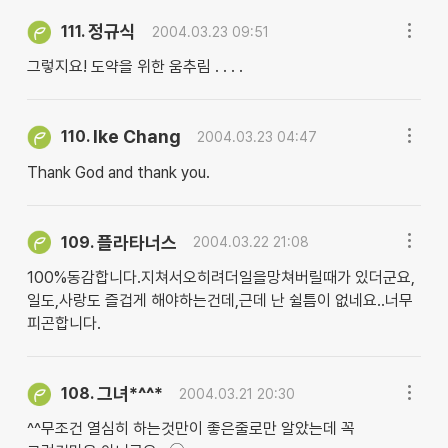
정규식
111.
2004.03.23 09:51
그렇지요! 도약을 위한 움추림 . . . .
Ike Chang
110.
2004.03.23 04:47
Thank God and thank you.
플라타너스
109.
2004.03.22 21:08
100%동감합니다.지쳐서오히려더일을망쳐버릴때가 있더군요,
일도,사랑도 즐겁게 해야하는건데,근데 난 쉴틈이 없네요..너무
피곤합니다.
그녀*^^*
108.
2004.03.21 20:30
^^무조건 열심히 하는것만이 좋은줄로만 알았는데 꼭