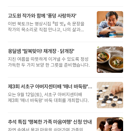
고도원 작가와 함께 '풍덩 사랑하자'
이번 북토크는 명상시집 『밥 벗』 속 문장을
작가의 목소리로 직접 만나고, 나의 삶과
관계를 잠시 돌아보는 시간입니다.
옹달샘 '말복맞이! 채개장 · 닭개장'
지친 여름을 따뜻하게 이겨낼 수 있도록 정성
가득한 두 가지 보양 한 그릇을 준비했습니다.
제3회 서초구 아버지센터배 '매너 바둑왕' 대회
오는 9월 12일(토), 서초구 아버지센터배
제3회 '매너 바둑왕' 바둑 대회를 개최합니다.
추석 특집 '행복한 가족 마음여행' 신청 안내
자연 속에서 몸과 마음을 쉬어가며 가족의