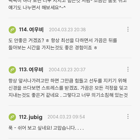
빡빡히 하다 보면 너무 지치고 힘든것 처럼- 조금은 숨도 쉬고
얘기도 나누면서 해보세요^-^
여우비
114.
2004.03.23 20:38
도 안좋은 거겠죠? ㅎ 항상 최선을 다하면서 가끔은 뒤를
돌아보는 시간을 가지는것도 좋은 경험이죠 ㅎ
여우비
113.
2004.03.23 20:37
항상 앞서나가려고만 하면 그만큼 힘들고 선두를 지키기 위해
신경을 쓰다보면 스트레스를 받겠죠. 가끔은 모든 걱정을 잊고
지내는것도 좋은거 같네요 . 그렇다고 너무 의기소침해 있는것
jubig
112.
2004.03.23 09:54
푹 - 쉬어 보고 싶네요! 고맙습니다. . . .