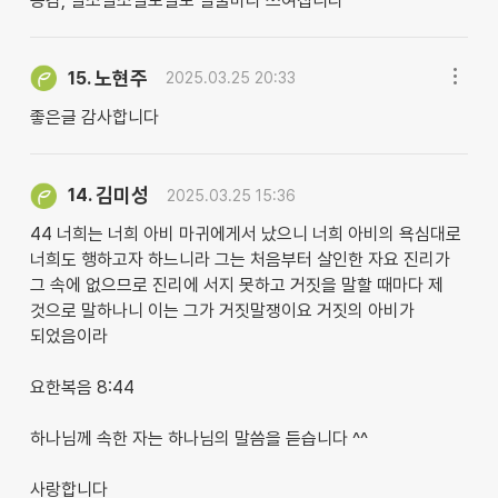
공감, 일소일소일노일노 얼굴마다 쓰여집니다
노현주
15.
2025.03.25 20:33
좋은글 감사합니다
김미성
14.
2025.03.25 15:36
44 너희는 너희 아비 마귀에게서 났으니 너희 아비의 욕심대로
너희도 행하고자 하느니라 그는 처음부터 살인한 자요 진리가
그 속에 없으므로 진리에 서지 못하고 거짓을 말할 때마다 제
것으로 말하나니 이는 그가 거짓말쟁이요 거짓의 아비가
되었음이라
요한복음 8:44
하나님께 속한 자는 하나님의 말씀을 듣습니다 ^^
사랑합니다