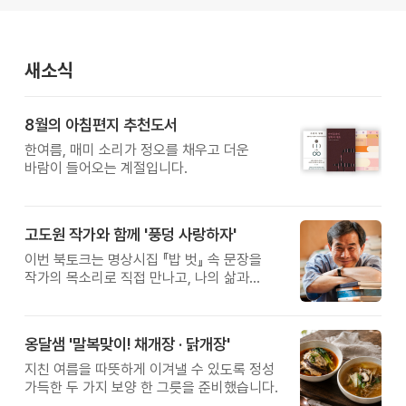
새소식
8월의 아침편지 추천도서
한여름, 매미 소리가 정오를 채우고 더운
바람이 들어오는 계절입니다.
고도원 작가와 함께 '풍덩 사랑하자'
이번 북토크는 명상시집 『밥 벗』 속 문장을
작가의 목소리로 직접 만나고, 나의 삶과
관계를 잠시 돌아보는 시간입니다.
옹달샘 '말복맞이! 채개장 · 닭개장'
지친 여름을 따뜻하게 이겨낼 수 있도록 정성
가득한 두 가지 보양 한 그릇을 준비했습니다.