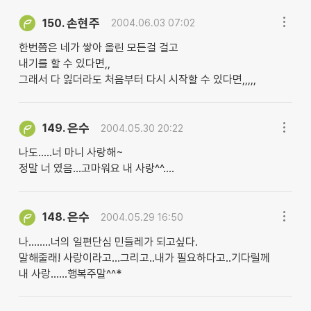
손현주
150.
2004.06.03 07:02
한번쯤은 네가 쌓아 올린 모든걸 걸고
내기를 할 수 있다면,,
그래서 다 잃더라도 처음부터 다시 시작할 수 있다면,,,,,
은수
149.
2004.05.30 20:22
나도.....너 마니 사랑해~
정말 너 였음...고마워요 내 사랑^^....
은수
148.
2004.05.29 16:50
나........너의 일편단심 민들레가 되고싶다.
말해줄래! 사랑이라고...그리고..내가 필요하다고..기다릴께
내 사랑......행복주말^^*