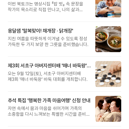
이번 북토크는 명상시집 『밥 벗』 속 문장을
작가의 목소리로 직접 만나고, 나의 삶과
관계를 잠시 돌아보는 시간입니다.
옹달샘 '말복맞이! 채개장 · 닭개장'
지친 여름을 따뜻하게 이겨낼 수 있도록 정성
가득한 두 가지 보양 한 그릇을 준비했습니다.
제3회 서초구 아버지센터배 '매너 바둑왕' 대회
오는 9월 12일(토), 서초구 아버지센터배
제3회 '매너 바둑왕' 바둑 대회를 개최합니다.
추석 특집 '행복한 가족 마음여행' 신청 안내
자연 속에서 몸과 마음을 쉬어가며 가족의
소중함을 다시 느껴보는 특별한 시간을 준비해
보세요.