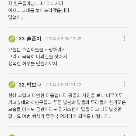
저 흰구름마냥.....나 떠나가리
이제....그대를 놓아드리겠읍니다.
말없이...
슬픈이
33.
2004.06.30 13:28
오늘은 흐린하늘을 사랑해야지.
그리고 묵묵히 나의일을 찾아서.
행복한 하루를 만들어야지.
박보나
32.
2004.06.29 21:23
항상 고맙고 미안한 마음입니다 몽골의 사진을 보니 너무머무
가고싶네요 하얀구름과 푸른 벌판과 말들의 무리들이 한가로운
모습들 마치도 금방이라도 징기스칸이 말을 타고 나타날것만
같네요 이번 행사가 좋은 추억거리가 되기를 바랍니다.