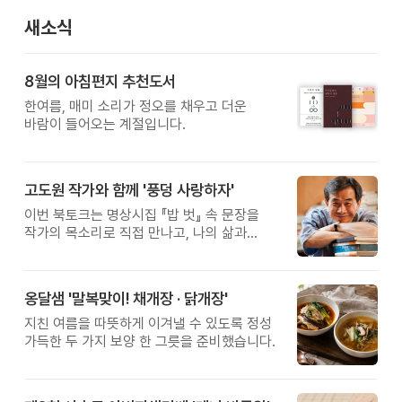
새소식
8월의 아침편지 추천도서
한여름, 매미 소리가 정오를 채우고 더운
바람이 들어오는 계절입니다.
고도원 작가와 함께 '풍덩 사랑하자'
이번 북토크는 명상시집 『밥 벗』 속 문장을
작가의 목소리로 직접 만나고, 나의 삶과
관계를 잠시 돌아보는 시간입니다.
옹달샘 '말복맞이! 채개장 · 닭개장'
지친 여름을 따뜻하게 이겨낼 수 있도록 정성
가득한 두 가지 보양 한 그릇을 준비했습니다.