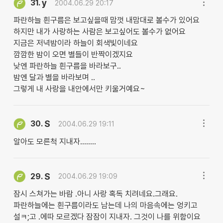
y
31.
2004.06.29 20:17
파란하늘 흰구름은 보고싶을때 맘껏 내맘대로 볼수가 있어요
하지만 내가 사랑하는 사람은 보고싶어도 볼수가 없어요
지금은 저녁밤이라 하늘이 회색빛이네요
깜깜한 밤이 오면 별들이 반짝이겠지요
낮엔 파란하늘 흰구름을 바라보구..
밤엔 달과 별을 바라보며 ..
그렇게 내 사랑을 내안에서만 키울거예요~
S
30.
2004.06.29 19:11
알아도 모른척 지내자........
S
29.
2004.06.29 19:09
잠시 스쳐가는 바람 .아니 사랑 혹독 치려네요.그래요.
파란하늘에는 흰구름이라도 남는데 나의 마음속에는 엉키고
설ㅋ;고 .에따 모르겠다 잠잠이 지내자. 그것이 나를 위함이요