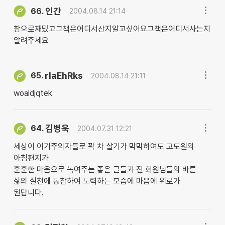
인간
66.
2004.08.14 21:14
참으로재밌고그책은어디서산지알고싶어요그책은어디서사는지
알려주세요
rlaEhRks
65.
2004.08.14 21:11
woaldjqtek
김병욱
64.
2004.07.31 12:21
세상이 이기주의자들로 꽉 차 살기가 막막하여도 고도원의
아침편지가
훈훈한 마음으로 녹여주는 좋은 글들과 전 회원님들의 바른
삶의 실천에 동참하여 노력하는 모습에 마음에 위로가
된답니다.