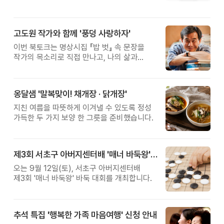
고도원 작가와 함께 '풍덩 사랑하자'
이번 북토크는 명상시집 『밥 벗』 속 문장을
작가의 목소리로 직접 만나고, 나의 삶과
관계를 잠시 돌아보는 시간입니다.
옹달샘 '말복맞이! 채개장 · 닭개장'
지친 여름을 따뜻하게 이겨낼 수 있도록 정성
가득한 두 가지 보양 한 그릇을 준비했습니다.
제3회 서초구 아버지센터배 '매너 바둑왕' 대회
오는 9월 12일(토), 서초구 아버지센터배
제3회 '매너 바둑왕' 바둑 대회를 개최합니다.
추석 특집 '행복한 가족 마음여행' 신청 안내