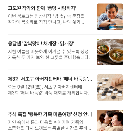
고도원 작가와 함께 '풍덩 사랑하자'
이번 북토크는 명상시집 『밥 벗』 속 문장을
작가의 목소리로 직접 만나고, 나의 삶과
관계를 잠시 돌아보는 시간입니다.
옹달샘 '말복맞이! 채개장 · 닭개장'
지친 여름을 따뜻하게 이겨낼 수 있도록 정성
가득한 두 가지 보양 한 그릇을 준비했습니다.
제3회 서초구 아버지센터배 '매너 바둑왕' 대회
오는 9월 12일(토), 서초구 아버지센터배
제3회 '매너 바둑왕' 바둑 대회를 개최합니다.
추석 특집 '행복한 가족 마음여행' 신청 안내
자연 속에서 몸과 마음을 쉬어가며 가족의
소중함을 다시 느껴보는 특별한 시간을 준비해