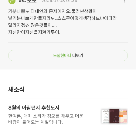
또또
54.
2004.07.08 01:34
기분나쁨도 다내안의 문제이지요.둘러싼상황이
날기분나쁘게만들지라도..스스로어떻게생각하느냐에따라
달라지겠죠.많은것들이....
자신만이자신을지켜가듯이..
느낌한마디
더보기
새소식
8월의 아침편지 추천도서
한여름, 매미 소리가 정오를 채우고 더운
바람이 들어오는 계절입니다.