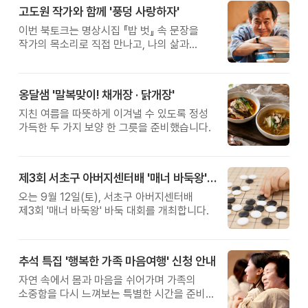
고도원 작가와 함께 '풍덩 사랑하자'
이번 북토크는 명상시집 『밥 벗』 속 문장을
작가의 목소리로 직접 만나고, 나의 삶과
관계를 잠시 돌아보는 시간입니다.
옹달샘 '말복맞이! 채개장 · 닭개장'
지친 여름을 따뜻하게 이겨낼 수 있도록 정성
가득한 두 가지 보양 한 그릇을 준비했습니다.
제3회 서초구 아버지센터배 '매너 바둑왕' 대회
오는 9월 12일(토), 서초구 아버지센터배
제3회 '매너 바둑왕' 바둑 대회를 개최합니다.
추석 특집 '행복한 가족 마음여행' 신청 안내
자연 속에서 몸과 마음을 쉬어가며 가족의
소중함을 다시 느껴보는 특별한 시간을 준비해
보세요.