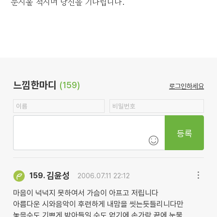
눈시울 적시며 당신을 기다립니다.
느낌한마디
(159)
로그인하세요
등록
김윤성
159.
2006.07.11 22:12
마음이 넉넉지 못하여서 가슴이 아프고 저립니다
아름다운 시와음악이 후련하게 내맘을 씻는듯들리니다만
놓을수도 기쁘게 받아들일 수도 없기에 손가락 끝에 눈물