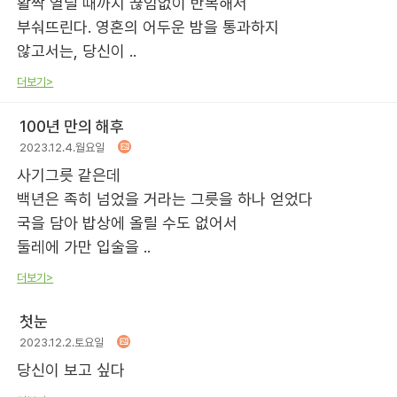
활짝 열릴 때까지 끊임없이 반복해서
부숴뜨린다. 영혼의 어두운 밤을 통과하지
않고서는, 당신이 ..
더보기>
100년 만의 해후
2023.12.4.월요일
사기그릇 같은데
백년은 족히 넘었을 거라는 그릇을 하나 얻었다
국을 담아 밥상에 올릴 수도 없어서
둘레에 가만 입술을 ..
더보기>
첫눈
2023.12.2.토요일
당신이 보고 싶다