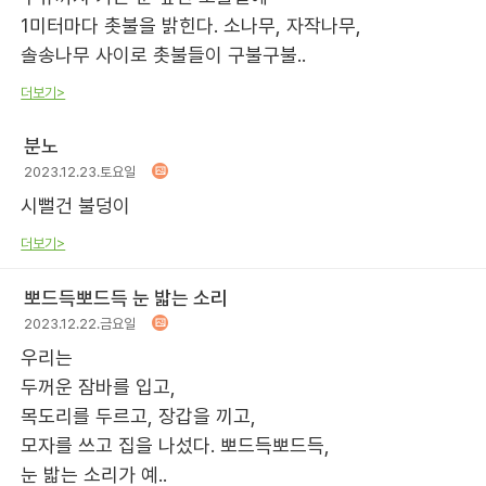
1미터마다 촛불을 밝힌다. 소나무, 자작나무,
솔송나무 사이로 촛불들이 구불구불..
더보기>
분노
2023.12.23.토요일
시뻘건 불덩이
더보기>
뽀드득뽀드득 눈 밟는 소리
2023.12.22.금요일
우리는
두꺼운 잠바를 입고,
목도리를 두르고, 장갑을 끼고,
모자를 쓰고 집을 나섰다. 뽀드득뽀드득,
눈 밟는 소리가 예..