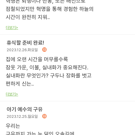
혁명은 퇴행이나 반동, 또는 배신으로
점철되었지만 혁명을 통해 경험한 하늘의
시간이 완전히 지워..
더보기>
휴식할 준비 완료!
2023.12.26.화요일
집에 오랜 시간을 머무를수록
잠옷 가운, 이불, 실내화가 중요해진다.
실내화란 무엇인가? 구두나 장화를 벗고
편하게 신는..
더보기>
아기 예수의 구유
2023.12.25.월요일
우리는
구유까지 가는 눈 덮인 오솔길에