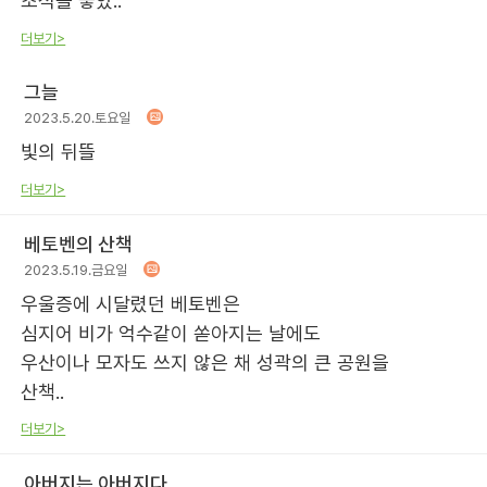
초석을 놓았..
더보기>
그늘
2023.5.20.토요일
빛의 뒤뜰
더보기>
베토벤의 산책
2023.5.19.금요일
우울증에 시달렸던 베토벤은
심지어 비가 억수같이 쏟아지는 날에도
우산이나 모자도 쓰지 않은 채 성곽의 큰 공원을
산책..
더보기>
아버지는 아버지다