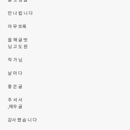
만 나 뵙 니 다
아 무 쪼록
올 해 글 벗
님 고 도 원
작 가 님
날 마 다
좋 은 글
주 셔 서
,매우 글
감사 했 습 니 다