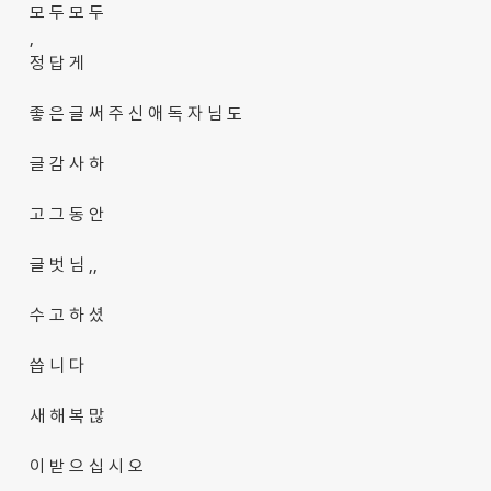
모 두 모 두
,
정 답 게
좋 은 글 써 주 신 애 독 자 님 도
글 감 사 하
고 그 동 안
글 벗 님 ,,
수 고 하 셨
씁 니 다
새 해 복 많
이 받 으 십 시 오