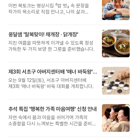
이번 북토크는 명상시집 『밥 벗』 속 문장을
작가의 목소리로 직접 만나고, 나의 삶과
관계를 잠시 돌아보는 시간입니다.
옹달샘 '말복맞이! 채개장 · 닭개장'
지친 여름을 따뜻하게 이겨낼 수 있도록 정성
가득한 두 가지 보양 한 그릇을 준비했습니다.
제3회 서초구 아버지센터배 '매너 바둑왕' 대회
오는 9월 12일(토), 서초구 아버지센터배
제3회 '매너 바둑왕' 바둑 대회를 개최합니다.
추석 특집 '행복한 가족 마음여행' 신청 안내
자연 속에서 몸과 마음을 쉬어가며 가족의
소중함을 다시 느껴보는 특별한 시간을 준비해
보세요.