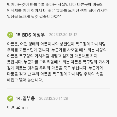
벗어나는것이 빠를수록 좋다는 사실입니다 다른곳에 마음의
안식처를 이미 찾아서 더 좋은 효과를 보게된 셈이 되어 감사한
일상을 보내게 될것 같습니다♡^^
BDS 이정우
15.
2023.12.30 18:12
아픔음, 어떤 형태의 아픔이냐와 상관없이 목구멍의 가시처럼
우리를 고통스럽게 합니다. 누군가를 사모할 때 느끼는 사랑의
아픔은 목구멍의 가시처럼 내뱉고 싶지만 마음대로 하지
못합니다. 누군가를 그리워할때 느끼는 아픔은 목구멍의 가시가
깊게 찌르는 것처럼 우리의 마음을 쿡쿡 쑤십니다. 누군가와
다툼을 겪고 난 후의 아픔은 목구멍의 가시처럼 우리의 속을
헤집고 찢어 놓습니다.
길부용
14.
2023.12.30 14:29
아.퍼.요 ㅠㅠ