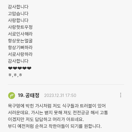
감사합니다
고맙습니다
사랑합니다
사랑핫트우정
서로인사해라
항상웃는얼굴
항상기뻐하라
서로사랑하라
감사합니다
❤️❤️❤️❤️❤️
ㅎ,ㅎ,ㅎ
공태정
19.
2023.12.31 17:50
목구멍에 박힌 가시처럼 저도 식구들과 트러블이 있어
서러운데요. 가시는 밷지 못해 져도 전전긍긍 해서 고통
이겠지만 저도 답답하고 머리가 아프네요.
부디 예전처럼 순하고 착한아들이 되기를 원합니다.