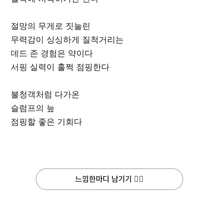
절망의 무게로 짓눌린
무력감이 싱싱하게 질척거리는
데드 존 경험은 약이다
서핑 실력이 훌쩍 점핑한다
불청객처럼 다가온
슬럼프의 늪
점핑할 좋은 기회다
느낌한마디 남기기 ✍🏻