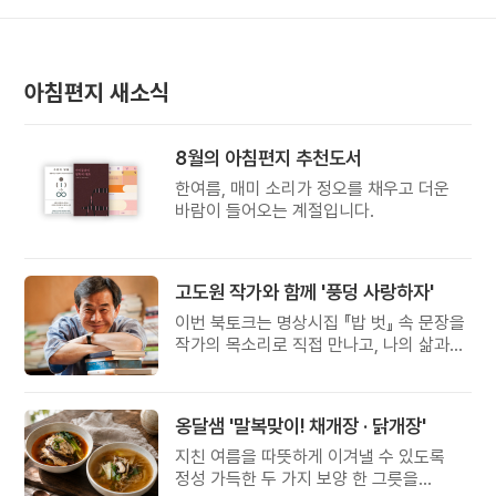
아침편지 새소식
8월의 아침편지 추천도서
한여름, 매미 소리가 정오를 채우고 더운
바람이 들어오는 계절입니다.
고도원 작가와 함께 '풍덩 사랑하자'
이번 북토크는 명상시집 『밥 벗』 속 문장을
작가의 목소리로 직접 만나고, 나의 삶과
관계를 잠시 돌아보는 시간입니다.
옹달샘 '말복맞이! 채개장 · 닭개장'
지친 여름을 따뜻하게 이겨낼 수 있도록
정성 가득한 두 가지 보양 한 그릇을