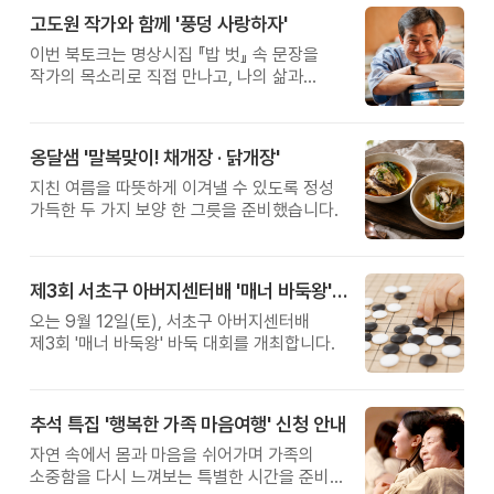
고도원 작가와 함께 '풍덩 사랑하자'
이번 북토크는 명상시집 『밥 벗』 속 문장을
작가의 목소리로 직접 만나고, 나의 삶과
관계를 잠시 돌아보는 시간입니다.
옹달샘 '말복맞이! 채개장 · 닭개장'
지친 여름을 따뜻하게 이겨낼 수 있도록 정성
가득한 두 가지 보양 한 그릇을 준비했습니다.
제3회 서초구 아버지센터배 '매너 바둑왕' 대회
오는 9월 12일(토), 서초구 아버지센터배
제3회 '매너 바둑왕' 바둑 대회를 개최합니다.
추석 특집 '행복한 가족 마음여행' 신청 안내
자연 속에서 몸과 마음을 쉬어가며 가족의
소중함을 다시 느껴보는 특별한 시간을 준비해