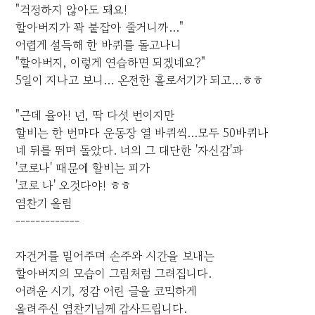
"걱정하지 않아도 돼요!
할아버지가 꽉 붙잡아 줄거니까..."
어렵게 설득해 한 바퀴를 돌고나니
"할아버지, 이렇게 연습하면 되겠네요?"
5일이 지나고 보니... 온전한 홀로서기가 되고...ㅎㅎ
"근데 율아! 넌, 딱 다섯 번이지만
할비는 한 번마다 운동장 열 바퀴씩...모두 50바퀴나
네 뒤를 뛰며 돌았다. 너의 그 대단한 '자신감'과
'코로나' 때문에 할비는 피가
'코로 나' 오것다야! ㅎㅎ
염찬기 올림
-------------
자건거를 밀어주며 손주와 시간을 보내는
할아버지의 모습이 그림처럼 그려집니다.
어려운 시기, 정감 어린 글을 코믹하게
올려주신 염찬기님께 감사드립니다.