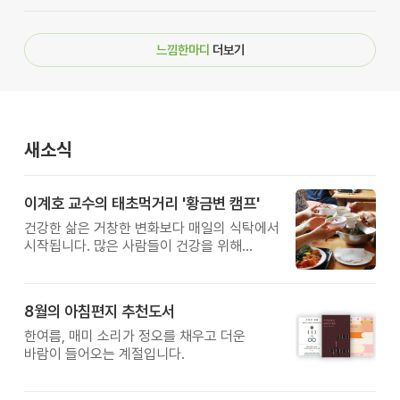
느낌한마디
더보기
새소식
이계호 교수의 태초먹거리 '황금변 캠프'
건강한 삶은 거창한 변화보다 매일의 식탁에서
시작됩니다. 많은 사람들이 건강을 위해
새로운 방법을 찾지만, 건강한 생활은 작은
습관에서 시작됩니다. 유퀴즈에서 많은 관심을
받은 이계호 교수와 함께하는 태초먹거리
8월의 아침편지 추천도서
황금변 캠프
한여름, 매미 소리가 정오를 채우고 더운
바람이 들어오는 계절입니다.