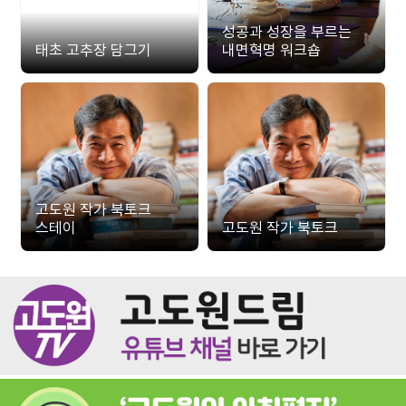
성공과 성장을 부르는
태초 고추장 담그기
내면혁명 워크숍
고도원 작가 북토크
스테이
고도원 작가 북토크