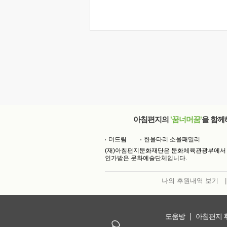
아침편지의
'꿈너머꿈'
을 함께
더드림
한울타리 소울패밀리
(재)아침편지문화재단은 문화체육관광부에서
인가받은 문화예술단체입니다.
나의 후원내역 보기
|
도움방
아침편지 