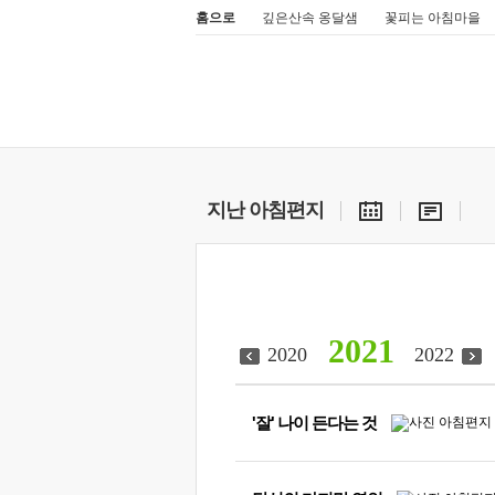
홈으로
깊은산속 옹달샘
꽃피는 아침마을
지난 아침편지
2021
2020
2022
'잘' 나이 든다는 것