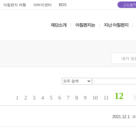
아침편지 여행
아버지센터
BDS
고도원T
재단소개
아침편지는
지난 아침편지
|
|
|
내가 모
12
1
2
3
4
5
6
7
8
9
10
11
2021.12.1.