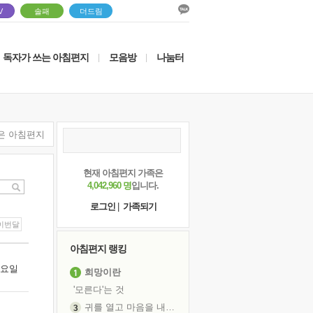
V
솔패
더드림
독자가 쓰는 아침편지
모음방
나눔터
|
|
은 아침편지
현재 아침편지 가족은
4,042,960 명
입니다.
로그인
|
가족되기
이번달
아침편지 랭킹
 수요일
희망이란
'모른다'는 것
귀를 열고 마음을 내어주고