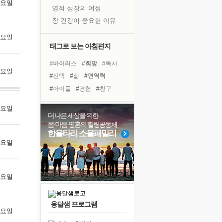
 목요일
영적 성장의 여정
장 건강이 중요한 이유
신의 음성을 듣는다
 금요일
흙이 된 몸으로 출근하는 여자
태그로 보는 아침편지
극과 극의 양 끝단
#바이러스
#희망
#독서
내가 '나다움'을 찾는 길
 토요일
#선택
#삶
#면역력
피해 갈 수 없는 사건들
#아이들
#경험
#친구
처음 손을 잡았던 날
#링컨학교
#위기
#힐링
꿈이 실제가 되는 것
 월요일
#리더
#도움
#사람
더 나은 세상을 위한
'말 타는 법'을 먼저
몸·마음·영혼의 힐링공동체
#다짐
#극복
#유튜브
아픈 아버지를 위한 공간 설계
한울타리 소울패밀리
#독서캠프
#비전캠프
 화요일
졸업식 사진을 보며
#명상
#나눔
#건강
극심한 변비, 어깨결림, 수면 장애
#계획
보고 싶은 어머니
 수요일
마음이 멈춰 버린 곳
유년 시절의 부산 영도 바다
옹달샘 프로그램
못된 꼰대들
 목요일