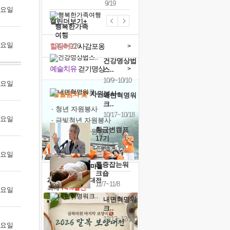
9/19
 금요일
캘린더보기+
행복한가족
여행
 토요일
힐링허그
사감포옹
9/24~9/26
>
건강명상법
예술치유
걷기명상
>
스..
10/9~10/10
 월요일
'옹달샘의 꽃'
자원봉사
내면혁명워
크..
· 청년 자원봉사
10/17~10/18
 화요일
· 금빛청년 자원봉사
황금변캠프
· 음식연구 자원봉사
17기
10/30~10/31
 수요일
통증잡는워
크숍
2026 말복 보양대전
11/7~11/8
최대
74%할인
 목요일
내면혁명워
크..
12/12~12/13
 금요일