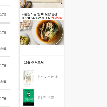
 토요일
사람살리는 '말복' 보양 밥상
옹달샘 닭개장&채개장
한정수량
 월요일
 화요일
12월 추천도서
 수요일
끝까지 쓰는 용
기
 목요일
영양의 비밀
 금요일