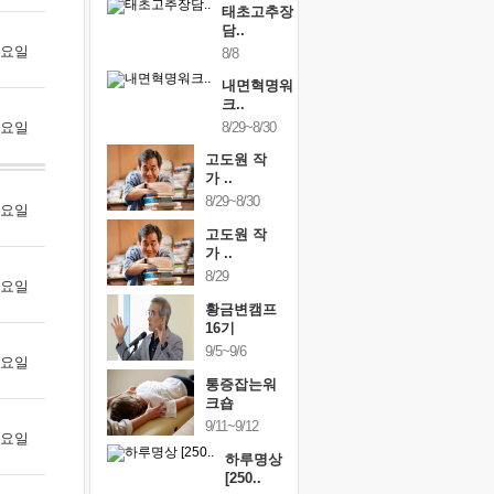
태초고추장
담..
 금요일
8/8
내면혁명워
크..
 토요일
8/29~8/30
고도원 작
가 ..
8/29~8/30
 월요일
고도원 작
가 ..
8/29
 화요일
황금변캠프
16기
9/5~9/6
 수요일
통증잡는워
크숍
9/11~9/12
 목요일
하루명상
[250..