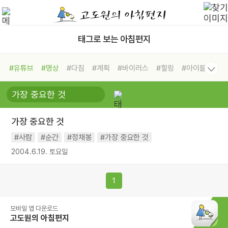
태그로 보는 아침편지
#유튜브
#명상
#다짐
#계획
#바이러스
#힐링
#아이들
#비전캠프
#독서캠프
#삶
#경험
#사람
#도움
#선택
#희망
#나눔
#친구
#링컨학교
#극복
#리더
#위기
가장 중요한 것
#독서
#건강
#면역력
#사람
#순간
#정채봉
#가장 중요한 것
2004.6.19. 토요일
1
모바일 앱 다운로드
고도원의 아침편지