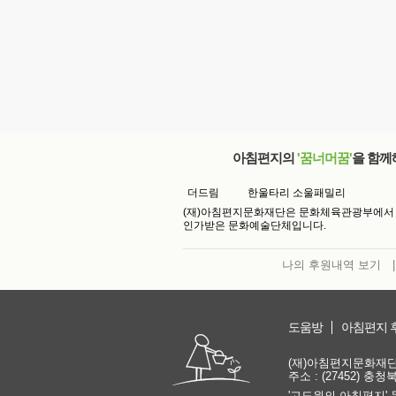
아침편지의
'꿈너머꿈'
을 함께
더드림
한울타리 소울패밀리
(재)아침편지문화재단은 문화체육관광부에서
인가받은 문화예술단체입니다.
나의 후원내역 보기
|
도움방
아침편지 
(재)아침편지문화재단 | 
주소 : (27452) 충
'고도원의 아침편지' 