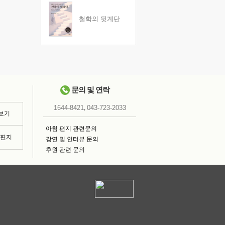
철학의 뒷계단
문의 및 연락
,
1644-8421
043-723-2033
 보기
아침 편지 관련문의
침편지
강연 및 인터뷰 문의
후원 관련 문의