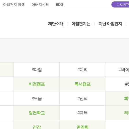
아침편지 여행
아버지센터
BDS
고도원T
재단소개
아침편지는
지난 아침편지
|
|
|
#다짐
#계획
#바
비전캠프
독서캠프
#
#도움
#선택
희
링컨학교
#극복
리
건강
면역력