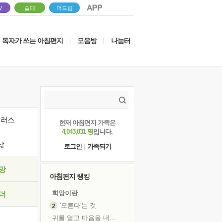
V
솔패
더드림
독자가 쓰는 아침편지
모음방
나눔터
|
|
이러스
현재 아침편지 가족은
4,043,031 명
입니다.
삶
로그인
|
가족되기
망
아침편지 랭킹
희망이란
더
'모른다'는 것
귀를 열고 마음을 내어주고