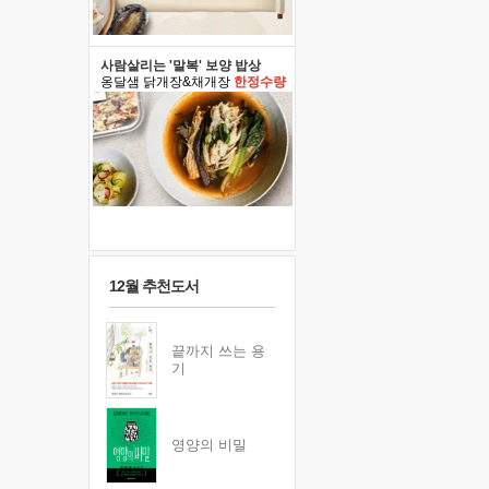
사람살리는 '말복' 보양 밥상
옹달샘 닭개장&채개장
한정수량
12월 추천도서
끝까지 쓰는 용
기
영양의 비밀