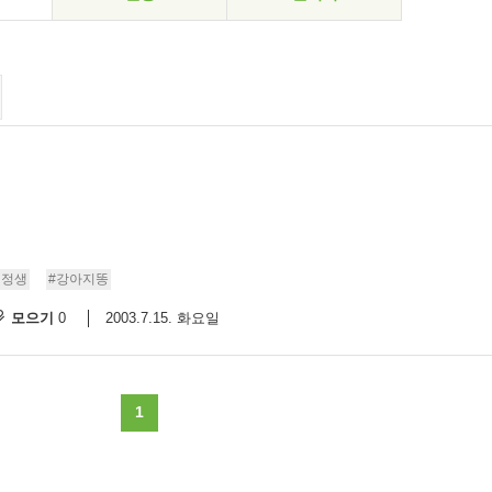
권정생
#강아지똥
모으기
2003.7.15. 화요일
0
1