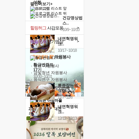
여행
캘린더보기+
9/24~9/26
건강명상법
스..
힐링허그
사감포옹
>
10/9~10/10
내면혁명워
예술치유
걷기명상
>
크..
10/17~10/18
'옹달샘의 꽃'
자원봉사
황금변캠프
· 청년 자원봉사
17기
· 금빛청년 자원봉사
10/30~10/31
· 음식연구 자원봉사
통증잡는워
크숍
11/7~11/8
내면혁명워
2026 말복 보양대전
크..
최대
74%할인
12/12~12/13