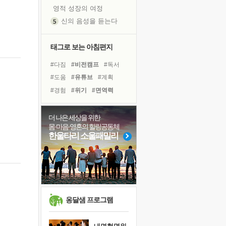
영적 성장의 여정
신의 음성을 듣는다
흙이 된 몸으로 출근하는 여자
극과 극의 양 끝단
태그로 보는 아침편지
내가 '나다움'을 찾는 길
#다짐
#비전캠프
#독서
피해 갈 수 없는 사건들
#도움
#유튜브
#계획
처음 손을 잡았던 날
#경험
#위기
#면역력
꿈이 실제가 되는 것
#리더
#사람
#힐링
'말 타는 법'을 먼저
#아이들
#삶
#극복
더 나은 세상을 위한
졸업식 사진을 보며
몸·마음·영혼의 힐링공동체
#친구
#희망
#독서캠프
극심한 변비, 어깨결림, 수면 장애
한울타리 소울패밀리
#건강
#선택
#나눔
아픈 아버지를 위한 공간 설계
#바이러스
#링컨학교
슬럼프
#명상
보고 싶은 어머니
유년 시절의 부산 영도 바다
못된 꼰대들
옹달샘 프로그램
너무 황홀한 꽃들이여!