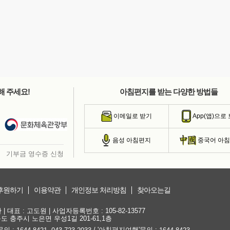
해 주세요!
아침편지를 받는 다양한 방법들
이메일로 받기
App(앱)으로
음성 아침편지
중국어 아
기부금 영수증 신청
후원하기
이용약관
개인정보 처리방침
찾아오는길
대표 : 고도원 | 사업자등록번호 : 105-82-13577
청북도 충주시 노은면 우성1길 201-61,1층
문의 :
,
/ '아침편지여행'문의 :