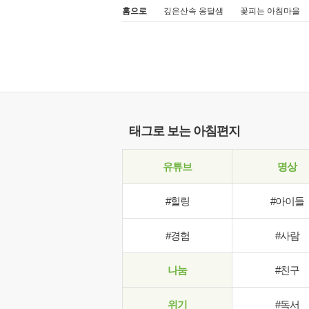
홈으로
깊은산속 옹달샘
꽃피는 아침마을
태그로 보는 아침편지
유튜브
명상
#힐링
#아이들
#경험
#사람
나눔
#친구
위기
#독서