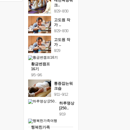
내면혁명워
크..
8/29~8/30
고도원 작
가 ..
8/29~8/30
고도원 작
가 ..
8/29
황금변캠프
16기
9/5~9/6
통증잡는워
크숍
9/11~9/12
하루명상
[250..
9/19
행복한가족