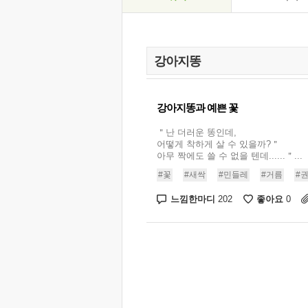
강아지똥과 예쁜 꽃
＂난 더러운 똥인데,
어떻게 착하게 살 수 있을까?＂
아무 짝에도 쓸 수 없을 텐데......＂...
#꽃
#새싹
#민들레
#거름
#
느낌한마디
좋아요
202
0