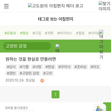
태그로 보는 아침편지
#유튜브
#명상
#다짐
#계획
#바이러스
#힐링
#아이들
#비전캠프
#독서캠프
#삶
#경험
#사람
#도움
#선택
#희망
#나눔
#친구
#링컨학교
#극복
#리더
#위기
원하는 것을 현실로 만들려면
#독서
#건강
#면역력
#감사
#기쁨
#사랑
#현실
#무의식
#조바심
#의도
#경탄
#고양된 감정
#고무
2020.10.24. 토요일
1
모바일 앱 다운로드