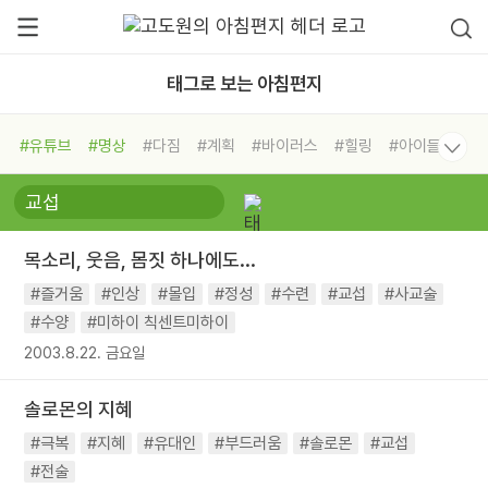
태그로 보는 아침편지
#유튜브
#명상
#다짐
#계획
#바이러스
#힐링
#아이들
#비전캠프
#독서캠프
#삶
#경험
#사람
#도움
#선택
#희망
#나눔
#친구
#링컨학교
#극복
#리더
#위기
목소리, 웃음, 몸짓 하나에도...
#독서
#건강
#면역력
#즐거움
#인상
#몰입
#정성
#수련
#교섭
#사교술
#수양
#미하이 칙센트미하이
2003.8.22. 금요일
솔로몬의 지혜
#극복
#지혜
#유대인
#부드러움
#솔로몬
#교섭
#전술