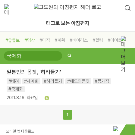
태그로 보는 아침편지
#유튜브
#명상
#다짐
#계획
#바이러스
#힐링
#아이들
#비전캠프
#독서캠프
#삶
#경험
#사람
#도움
#선택
#희망
#나눔
#친구
#링컨학교
#극복
#리더
#위기
일본인의 몸짓, '허리들기'
#독서
#건강
#면역력
#배려
#세계화
#허리들기
#에도의몸짓
#몸가짐
#국제화
2011.8.16. 화요일
1
모바일 앱 다운로드