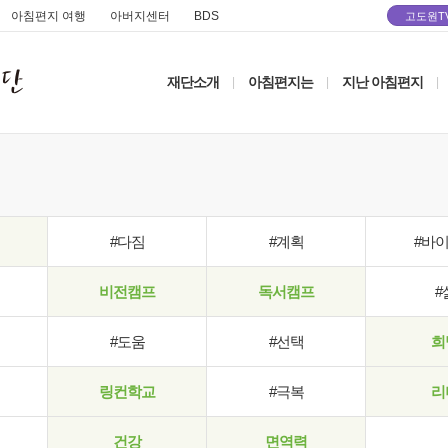
아침편지 여행
아버지센터
BDS
고도원T
재단소개
아침편지는
지난 아침편지
|
|
|
#다짐
#계획
#바
비전캠프
독서캠프
#
#도움
#선택
희
링컨학교
#극복
리
건강
면역력