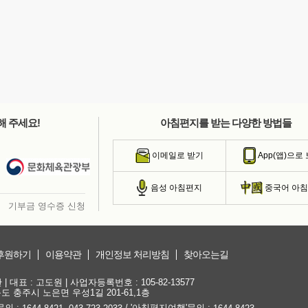
해 주세요!
아침편지를 받는 다양한 방법들
이메일로 받기
App(앱)으로
음성 아침편지
중국어 아
기부금 영수증 신청
후원하기
이용약관
개인정보 처리방침
찾아오는길
대표 : 고도원 | 사업자등록번호 : 105-82-13577
청북도 충주시 노은면 우성1길 201-61,1층
문의 :
,
/ '아침편지여행'문의 :