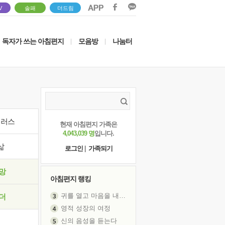
V
솔패
더드림
독자가 쓰는 아침편지
모음방
나눔터
|
|
이러스
현재 아침편지 가족은
4,043,039 명
입니다.
삶
로그인
|
가족되기
망
아침편지 랭킹
귀를 열고 마음을 내어주고
더
영적 성장의 여정
신의 음성을 듣는다