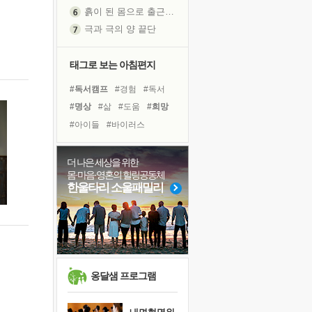
흙이 된 몸으로 출근하는 여자
극과 극의 양 끝단
내가 '나다움'을 찾는 길
피해 갈 수 없는 사건들
태그로 보는 아침편지
처음 손을 잡았던 날
#독서캠프
#경험
#독서
꿈이 실제가 되는 것
#명상
#삶
#도움
#희망
'말 타는 법'을 먼저
#아이들
#바이러스
졸업식 사진을 보며
#위기
#다짐
#리더
극심한 변비, 어깨결림, 수면 장애
#링컨학교
#유튜브
더 나은 세상을 위한
아픈 아버지를 위한 공간 설계
몸·마음·영혼의 힐링공동체
#계획
#친구
#면역력
슬럼프
한울타리 소울패밀리
#극복
#나눔
#사람
보고 싶은 어머니
#힐링
#비전캠프
#선택
유년 시절의 부산 영도 바다
#건강
못된 꼰대들
너무 황홀한 꽃들이여!
희망이란
옹달샘 프로그램
'모른다'는 것