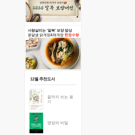
사람살리는 '말복' 보양 밥상
옹달샘 닭개장&채개장
한정수량
12월 추천도서
끝까지 쓰는 용
기
영양의 비밀