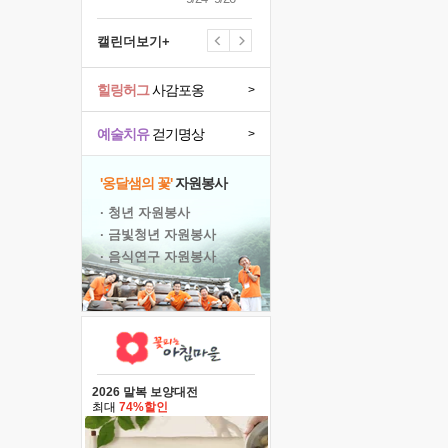
캘린더보기+
힐링허그
사감포옹
>
예술치유
걷기명상
>
'옹달샘의 꽃'
자원봉사
· 청년 자원봉사
· 금빛청년 자원봉사
· 음식연구 자원봉사
2026 말복 보양대전
최대
74%할인