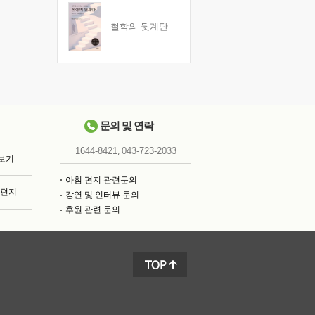
철학의 뒷계단
문의 및 연락
,
1644-8421
043-723-2033
 보기
아침 편지 관련문의
침편지
강연 및 인터뷰 문의
후원 관련 문의