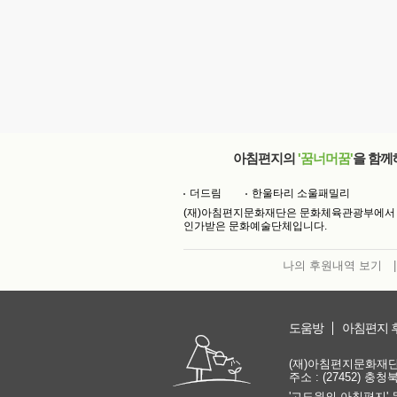
아침편지의
'꿈너머꿈'
을 함께
더드림
한울타리 소울패밀리
(재)아침편지문화재단은 문화체육관광부에서
인가받은 문화예술단체입니다.
나의 후원내역 보기
|
도움방
아침편지 
(재)아침편지문화재단 | 
주소 : (27452) 충
'고도원의 아침편지' 