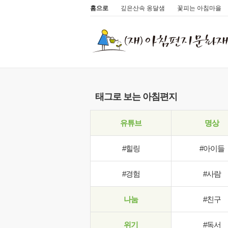
홈으로
깊은산속 옹달샘
꽃피는 아침마을
태그로 보는 아침편지
유튜브
명상
#힐링
#아이들
#경험
#사람
나눔
#친구
위기
#독서