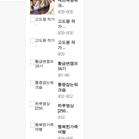
건강명상법
내면혁명워
건강명상
..
크..
스..
/9~10/10
8/29~8/30
10/9~10/10
내면혁명워
고도원 작
내면혁명
..
가 ..
크..
/17~10/18
8/29~8/30
10/17~10/18
황금변캠프
고도원 작
황금변캠
7기
가 ..
17기
/30~10/31
8/29
10/30~10/31
통증잡는워
황금변캠프
통증잡는
크숍
16기
크숍
/7~11/8
9/5~9/6
11/7~11/8
내면혁명워
통증잡는워
내면혁명
..
크숍
크..
/12~12/13
9/11~9/12
12/12~12/13
하루명상
[250..
9/19
행복한가족
여행
9/24~9/26