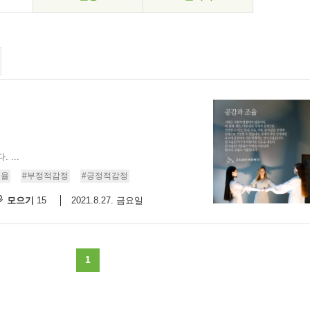
...
선율
#부정적감정
#긍정적감정
모으기
2021.8.27. 금요일
15
1