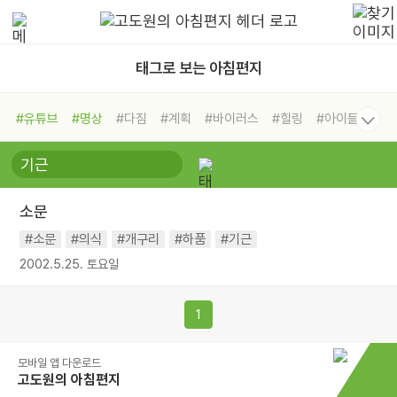
태그로 보는 아침편지
#유튜브
#명상
#다짐
#계획
#바이러스
#힐링
#아이들
#비전캠프
#독서캠프
#삶
#경험
#사람
#도움
#선택
#희망
#나눔
#친구
#링컨학교
#극복
#리더
#위기
소문
#독서
#건강
#면역력
#소문
#의식
#개구리
#하품
#기근
2002.5.25. 토요일
1
모바일 앱 다운로드
고도원의 아침편지