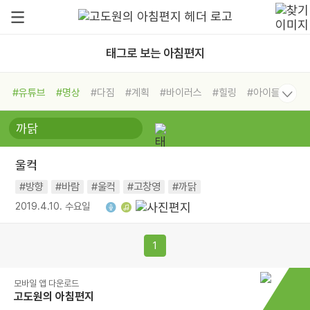
태그로 보는 아침편지
#유튜브
#명상
#다짐
#계획
#바이러스
#힐링
#아이들
#비전캠프
#독서캠프
#삶
#경험
#사람
#도움
#선택
#희망
#나눔
#친구
#링컨학교
#극복
#리더
#위기
울컥
#독서
#건강
#면역력
#방향
#바람
#울컥
#고창영
#까닭
2019.4.10. 수요일
1
모바일 앱 다운로드
고도원의 아침편지