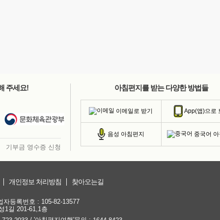
해 주세요!
아침편지를 받는 다양한 방법들
이메일로 받기
App(앱)으로
중국어 
음성 아침편지
기부금 영수증 신청
개인정보 처리방침
찾아오는길
등록번호 : 105-82-13577
1길 201-61,1층
/ '아침편지여행'문의 :