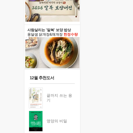
사람살리는 '말복' 보양 밥상
옹달샘 닭개장&채개장
한정수량
12월 추천도서
끝까지 쓰는 용
기
영양의 비밀