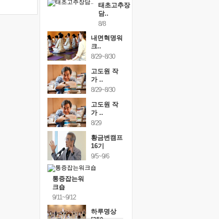
태초고추장
담..
8/8
내면혁명워
크..
8/29~8/30
고도원 작
가 ..
8/29~8/30
고도원 작
가 ..
8/29
황금변캠프
16기
9/5~9/6
통증잡는워
크숍
9/11~9/12
하루명상