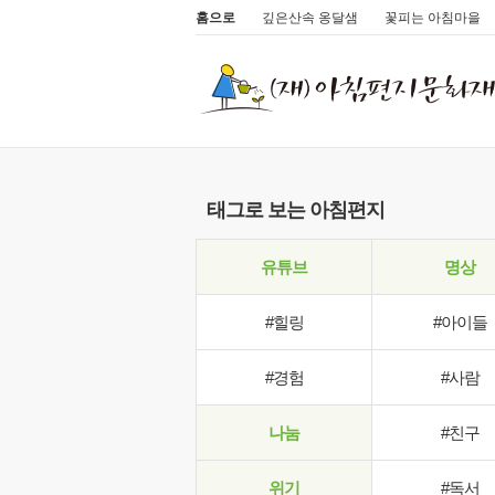
홈으로
깊은산속 옹달샘
꽃피는 아침마을
태그로 보는 아침편지
유튜브
명상
#힐링
#아이들
#경험
#사람
나눔
#친구
위기
#독서