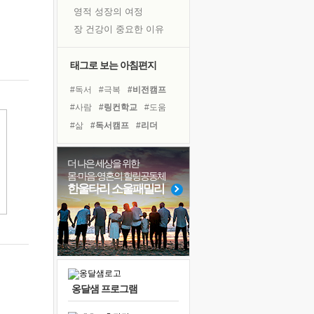
영적 성장의 여정
장 건강이 중요한 이유
신의 음성을 듣는다
흙이 된 몸으로 출근하는 여자
태그로 보는 아침편지
극과 극의 양 끝단
#독서
#극복
#비전캠프
내가 '나다움'을 찾는 길
#사람
#링컨학교
#도움
피해 갈 수 없는 사건들
#삶
#독서캠프
#리더
처음 손을 잡았던 날
#아이들
#선택
#다짐
꿈이 실제가 되는 것
#경험
#힐링
#희망
더 나은 세상을 위한
'말 타는 법'을 먼저
몸·마음·영혼의 힐링공동체
#면역력
#계획
#유튜브
졸업식 사진을 보며
한울타리 소울패밀리
#바이러스
#나눔
#건강
극심한 변비, 어깨결림, 수면 장애
#명상
#위기
#친구
아픈 아버지를 위한 공간 설계
슬럼프
보고 싶은 어머니
유년 시절의 부산 영도 바다
옹달샘 프로그램
못된 꼰대들