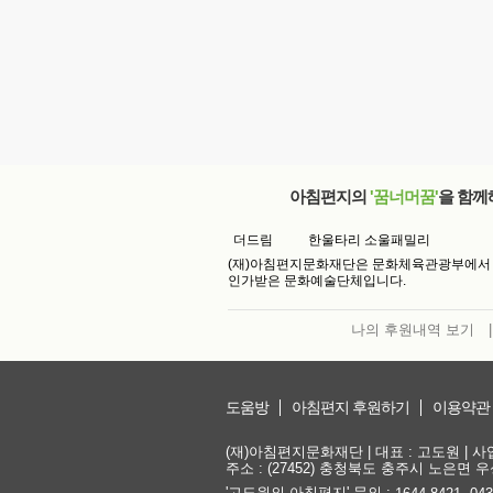
아침편지의
'꿈너머꿈'
을 함께
더드림
한울타리 소울패밀리
(재)아침편지문화재단은 문화체육관광부에서
인가받은 문화예술단체입니다.
나의 후원내역 보기
|
도움방
아침편지 후원하기
이용약관
(재)아침편지문화재단 | 대표 : 고도원 | 사업자
주소 : (27452) 충청북도 충주시 노은면 우성
'고도원의 아침편지' 문의 :
,