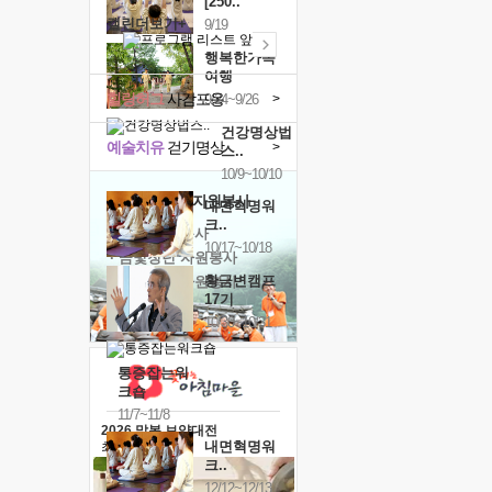
[250..
캘린더보기+
9/19
행복한가족
여행
힐링허그
사감포옹
>
9/24~9/26
건강명상법
예술치유
걷기명상
>
스..
10/9~10/10
'옹달샘의 꽃'
자원봉사
내면혁명워
크..
· 청년 자원봉사
10/17~10/18
· 금빛청년 자원봉사
황금변캠프
· 음식연구 자원봉사
17기
10/30~10/31
통증잡는워
크숍
11/7~11/8
2026 말복 보양대전
내면혁명워
최대
74%할인
크..
12/12~12/13