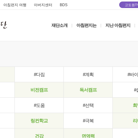
아침편지 여행
아버지센터
BDS
고도원T
재단소개
아침편지는
지난 아침편지
|
|
|
#다짐
#계획
#바
비전캠프
독서캠프
#
#도움
#선택
희
링컨학교
#극복
리
건강
면역력