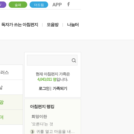
V
솔패
더드림
독자가 쓰는 아침편지
모음방
나눔터
|
|
이러스
현재 아침편지 가족은
4,043,011 명
입니다.
삶
로그인
|
가족되기
망
아침편지 랭킹
희망이란
더
'모른다'는 것
귀를 열고 마음을 내어주고