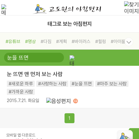
태그로 보는 아침편지
#유튜브
#명상
#다짐
#계획
#바이러스
#힐링
#아이들
#비전캠프
#독서캠프
#삶
#경험
#사람
#도움
#선택
#희망
#나눔
#친구
#링컨학교
#극복
#리더
#위기
눈 뜨면 맨 먼저 보는 사람
#독서
#건강
#면역력
#새로운 하루
#사랑하는 사람
#눈을 뜨면
#마주 보는 사람
#가까운 사람
2015.7.21. 화요일
1
모바일 앱 다운로드