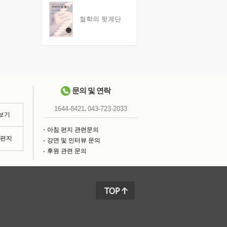
철학의 뒷계단
문의 및 연락
,
1644-8421
043-723-2033
 보기
아침 편지 관련문의
침편지
강연 및 인터뷰 문의
후원 관련 문의