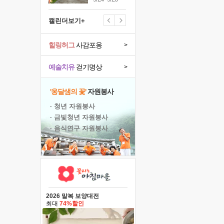
캘린더보기+
힐링허그
사감포옹
>
예술치유
걷기명상
>
'옹달샘의 꽃'
자원봉사
· 청년 자원봉사
· 금빛청년 자원봉사
· 음식연구 자원봉사
2026 말복 보양대전
최대
74%할인