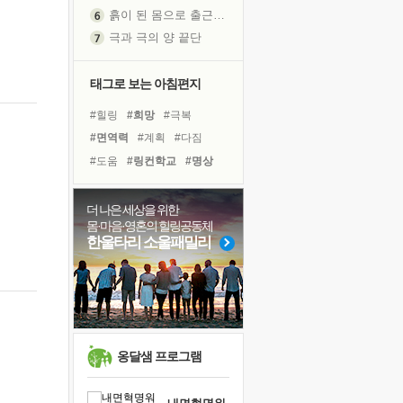
흙이 된 몸으로 출근하는 여자
극과 극의 양 끝단
내가 '나다움'을 찾는 길
피해 갈 수 없는 사건들
태그로 보는 아침편지
처음 손을 잡았던 날
#힐링
#희망
#극복
꿈이 실제가 되는 것
#면역력
#계획
#다짐
'말 타는 법'을 먼저
#도움
#링컨학교
#명상
졸업식 사진을 보며
#바이러스
#위기
#독서
극심한 변비, 어깨결림, 수면 장애
#리더
#비전캠프
#건강
더 나은 세상을 위한
아픈 아버지를 위한 공간 설계
몸·마음·영혼의 힐링공동체
#독서캠프
#경험
슬럼프
한울타리 소울패밀리
#유튜브
#선택
#친구
보고 싶은 어머니
#아이들
#나눔
#사람
유년 시절의 부산 영도 바다
#삶
못된 꼰대들
너무 황홀한 꽃들이여!
희망이란
옹달샘 프로그램
'모른다'는 것