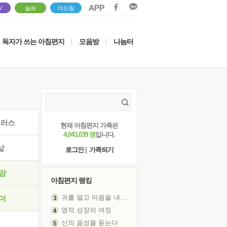
V
솔패
더드림
독자가 쓰는 아침편지
모음방
나눔터
|
|
이러스
현재 아침편지 가족은
4,043,039 명
입니다.
삶
로그인
|
가족되기
망
아침편지 랭킹
귀를 열고 마음을 내어주고
더
영적 성장의 여정
신의 음성을 듣는다