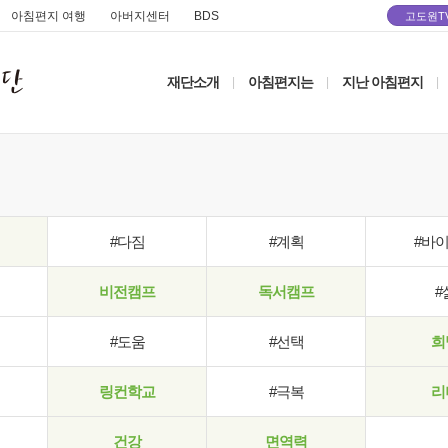
아침편지 여행
아버지센터
BDS
고도원T
재단소개
아침편지는
지난 아침편지
|
|
|
#다짐
#계획
#바
비전캠프
독서캠프
#
#도움
#선택
희
링컨학교
#극복
리
건강
면역력