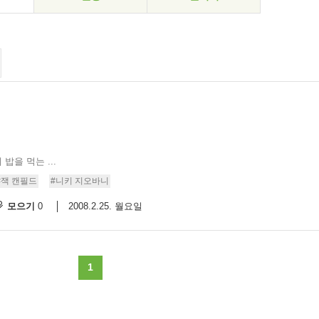
밥을 먹는 ...
#잭 캔필드
#니키 지오바니
모으기
2008.2.25. 월요일
0
1