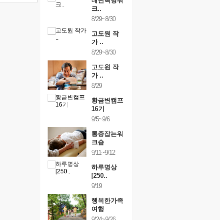
건강명상법
내면혁명워
건강명상
..
크..
스..
/9~10/10
8/29~8/30
10/9~10/10
내면혁명워
고도원 작
내면혁명
..
가 ..
크..
/17~10/18
8/29~8/30
10/17~10/18
황금변캠프
고도원 작
황금변캠
7기
가 ..
17기
/30~10/31
8/29
10/30~10/31
통증잡는워
황금변캠프
통증잡는
크숍
16기
크숍
/7~11/8
9/5~9/6
11/7~11/8
내면혁명워
통증잡는워
내면혁명
..
크숍
크..
/12~12/13
9/11~9/12
12/12~12/13
하루명상
[250..
9/19
행복한가족
여행
9/24~9/26