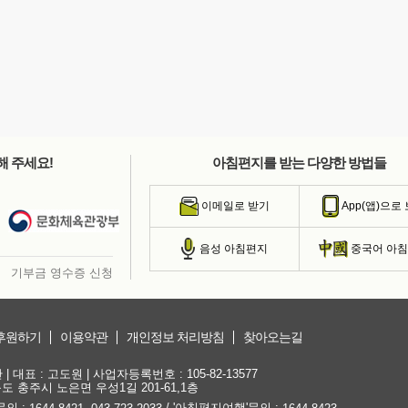
해 주세요!
아침편지를 받는 다양한 방법들
이메일로 받기
App(앱)으로
음성 아침편지
중국어 아
기부금 영수증 신청
후원하기
이용약관
개인정보 처리방침
찾아오는길
대표 : 고도원 | 사업자등록번호 : 105-82-13577
청북도 충주시 노은면 우성1길 201-61,1층
문의 :
,
/ '아침편지여행'문의 :