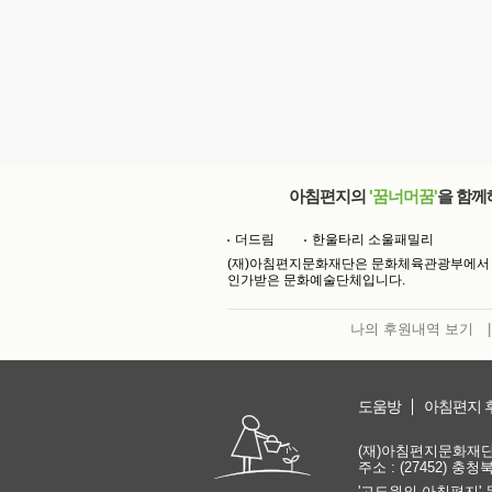
아침편지의
'꿈너머꿈'
을 함께
더드림
한울타리 소울패밀리
(재)아침편지문화재단은 문화체육관광부에서
인가받은 문화예술단체입니다.
나의 후원내역 보기
|
도움방
아침편지 
(재)아침편지문화재단 | 
주소 : (27452) 충
'고도원의 아침편지' 