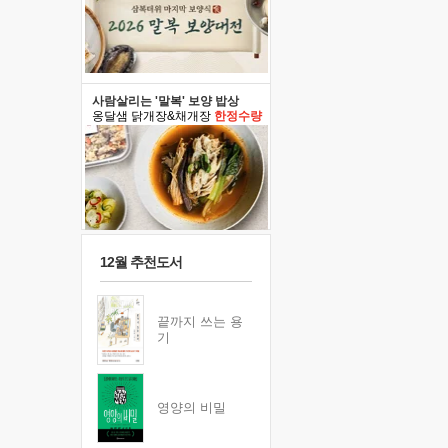
사람살리는 '말복' 보양 밥상
옹달샘 닭개장&채개장
한정수량
12월 추천도서
끝까지 쓰는 용
기
영양의 비밀