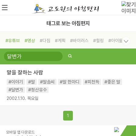
태그로 보는 아침편지
#유튜브
#명상
#다짐
#계획
#바이러스
#힐링
#아이들
#비전캠프
#독서캠프
#삶
#경험
#사람
#도움
#선택
#희망
#나눔
#친구
#링컨학교
#극복
#리더
#위기
말을 잘하는 사람
#독서
#건강
#면역력
#이야기
#말
#말솜씨
#말 한마디
#피천득
#좋은 말
#달변가
#청산유수
2002.1.10. 목요일
1
모바일 앱 다운로드