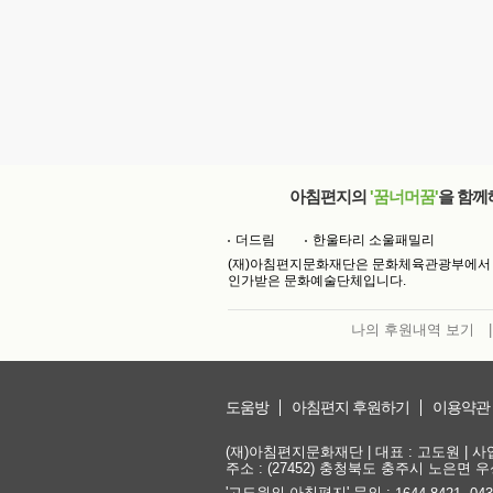
아침편지의
'꿈너머꿈'
을 함께
더드림
한울타리 소울패밀리
(재)아침편지문화재단은 문화체육관광부에서
인가받은 문화예술단체입니다.
나의 후원내역 보기
|
도움방
아침편지 후원하기
이용약관
(재)아침편지문화재단 | 대표 : 고도원 | 사업자
주소 : (27452) 충청북도 충주시 노은면 우성
'고도원의 아침편지' 문의 :
,