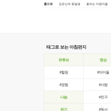
홈으로
깊은산속 옹달샘
꽃피는 아침마을
태그로 보는 아침편지
유튜브
명상
#힐링
#아이들
#경험
#사람
나눔
#친구
위기
#독서