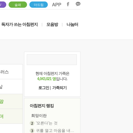
V
솔패
더드림
독자가 쓰는 아침편지
모음방
나눔터
|
|
이러스
현재 아침편지 가족은
4,043,021 명
입니다.
삶
로그인
|
가족되기
망
아침편지 랭킹
희망이란
더
'모른다'는 것
귀를 열고 마음을 내어주고