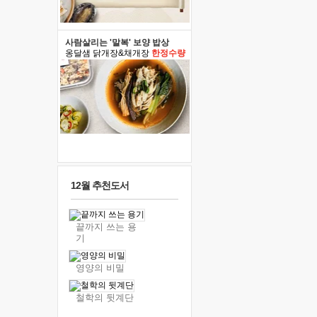
사람살리는 '말복' 보양 밥상
옹달샘 닭개장&채개장
한정수량
12월 추천도서
끝까지 쓰는 용
기
영양의 비밀
철학의 뒷계단