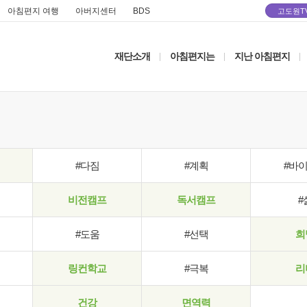
아침편지 여행
아버지센터
BDS
고도원T
재단소개
아침편지는
지난 아침편지
|
|
|
#다짐
#계획
#바
비전캠프
독서캠프
#
#도움
#선택
희
링컨학교
#극복
리
건강
면역력