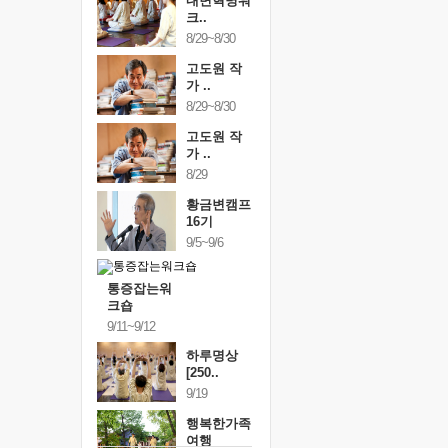
내면혁명워
크..
8/29~8/30
고도원 작
가 ..
8/29~8/30
고도원 작
가 ..
8/29
황금변캠프
16기
9/5~9/6
통증잡는워
크숍
9/11~9/12
하루명상
[250..
9/19
행복한가족
여행