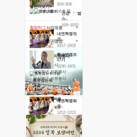
9/24~9/26
캘린더보기+
건강명상법
스..
10/9~10/10
힐링허그
사감포옹
>
내면혁명워
크..
예술치유
걷기명상
>
10/17~10/18
황금변캠프
'옹달샘의 꽃'
자원봉사
17기
· 청년 자원봉사
10/30~10/31
· 금빛청년 자원봉사
· 음식연구 자원봉사
통증잡는워
크숍
11/7~11/8
내면혁명워
크..
2026 말복 보양대전
최대
74%할인
12/12~12/13