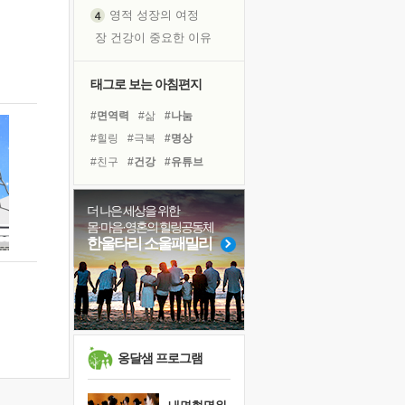
영적 성장의 여정
장 건강이 중요한 이유
신의 음성을 듣는다
흙이 된 몸으로 출근하는 여자
태그로 보는 아침편지
극과 극의 양 끝단
#면역력
#삶
#나눔
내가 '나다움'을 찾는 길
#힐링
#극복
#명상
피해 갈 수 없는 사건들
#친구
#건강
#유튜브
처음 손을 잡았던 날
#다짐
#바이러스
#도움
꿈이 실제가 되는 것
#독서캠프
#리더
#위기
더 나은 세상을 위한
'말 타는 법'을 먼저
몸·마음·영혼의 힐링공동체
#독서
#선택
#링컨학교
졸업식 사진을 보며
한울타리 소울패밀리
#사람
#희망
#비전캠프
극심한 변비, 어깨결림, 수면 장애
#경험
#아이들
#계획
아픈 아버지를 위한 공간 설계
슬럼프
보고 싶은 어머니
유년 시절의 부산 영도 바다
옹달샘 프로그램
못된 꼰대들