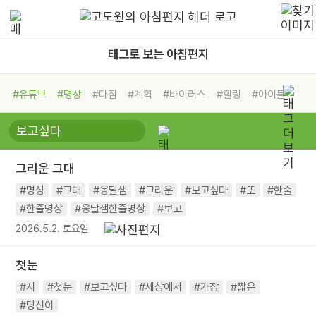
태그로 보는 아침편지
#유튜브
#명상
#다짐
#계획
#바이러스
#힐링
#아이들
#비전캠프
#독서캠프
#삶
#경험
#사람
#도움
#선택
#희망
#나눔
#친구
#링컨학교
#극복
#리더
#위기
그리운 그대
#독서
#건강
#면역력
#명상
#그대
#옹달샘
#그리운
#보고싶다
#또
#한줄
#한줄명상
#옹달샘한줄명상
#보고
2026.5.2. 토요일
첫눈
#시
#첫눈
#보고싶다
#세상에서
#가장
#짧은
#당신이