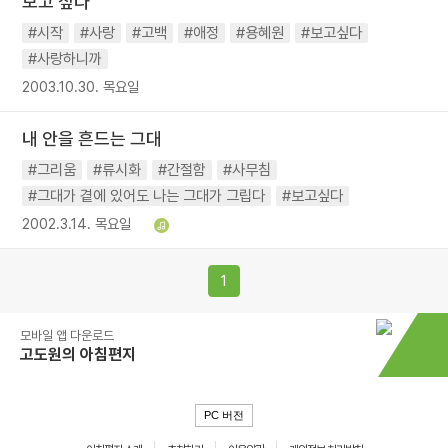
보고 싶다
#시작
#사랑
#고백
#애정
#용혜원
#보고싶다
#사랑하니까
2003.10.30. 목요일
내 안을 흔드는 그대
#그리움
#류시화
#간절함
#사무침
#그대가 곁에 있어도 나는 그대가 그립다
#보고싶다
2002.3.14. 목요일
1
모바일 앱 다운로드
고도원의 아침편지
PC 버전