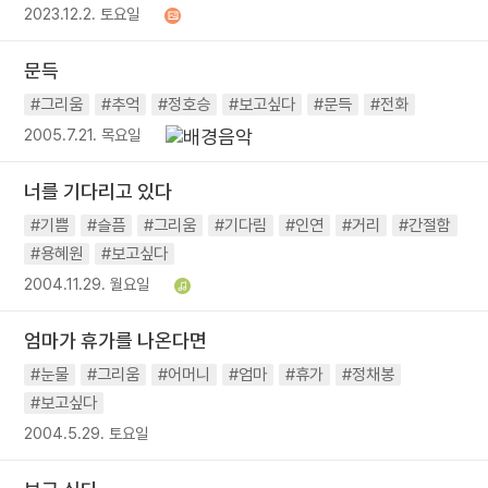
2023.12.2. 토요일
문득
#그리움
#추억
#정호승
#보고싶다
#문득
#전화
2005.7.21. 목요일
너를 기다리고 있다
#기쁨
#슬픔
#그리움
#기다림
#인연
#거리
#간절함
#용혜원
#보고싶다
2004.11.29. 월요일
엄마가 휴가를 나온다면
#눈물
#그리움
#어머니
#엄마
#휴가
#정채봉
#보고싶다
2004.5.29. 토요일