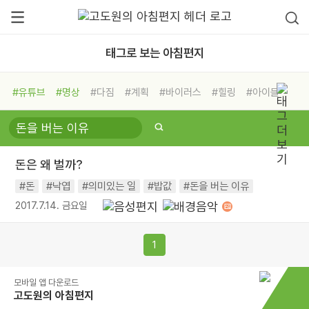
태그로 보는 아침편지
#유튜브
#명상
#다짐
#계획
#바이러스
#힐링
#아이들
#비전캠프
#독서캠프
#삶
#경험
#사람
#도움
#선택
#희망
#나눔
#친구
#링컨학교
#극복
#리더
#위기
돈은 왜 벌까?
#독서
#건강
#면역력
#돈
#낙엽
#의미있는 일
#밥값
#돈을 버는 이유
2017.7.14. 금요일
1
모바일 앱 다운로드
고도원의 아침편지