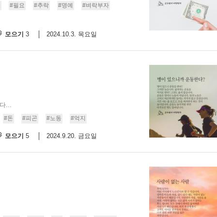
돈
#필요
#추락
#명예
#벼락부자
모으기
2024.10.3. 목요일
3
...
#돈
#피곤
#노동
#억지
모으기
2024.9.20. 금요일
5