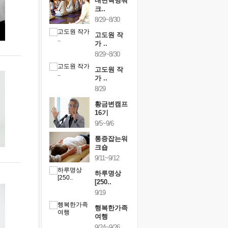
건강명상법
내면혁명워
건강명상
..
크..
스..
/9~10/10
8/29~8/30
10/9~10/10
황금변캠프
고도원 작
황금변캠
7기
가 ..
17기
/30~10/31
8/29~8/30
10/30~10/31
통증잡는워
고도원 작
통증잡는
크숍
가 ..
크숍
/7~11/8
8/29
11/7~11/8
황금변캠프
16기
9/5~9/6
통증잡는워
크숍
9/11~9/12
하루명상
[250..
9/19
행복한가족
여행
9/24~9/26