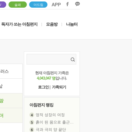
V
솔패
더드림
독자가 쓰는 아침편지
모음방
나눔터
|
|
이러스
현재 아침편지 가족은
4,043,047 명
입니다.
삶
로그인
|
가족되기
망
아침편지 랭킹
영적 성장의 여정
더
흙이 된 몸으로 출근하는 여자
극과 극의 양 끝단