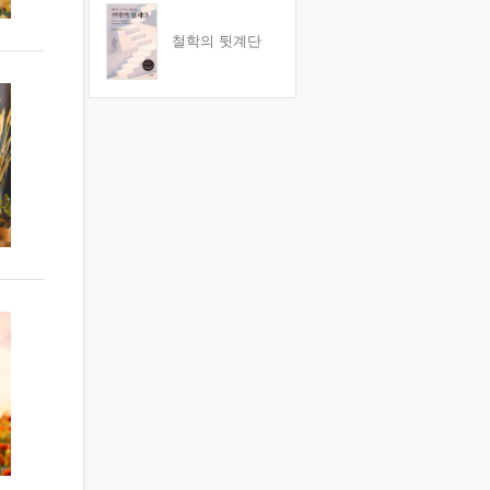
철학의 뒷계단