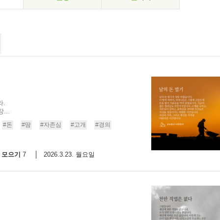
.
..
#돈
#땀
#자존심
#고개
#경의
모으기
2026.3.23. 월요일
7