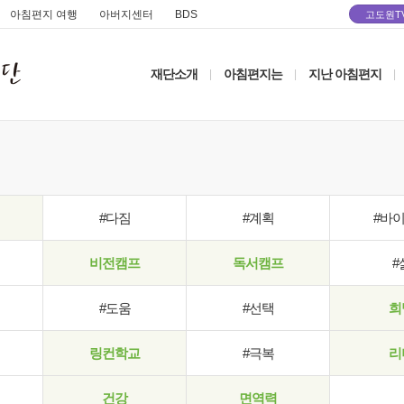
아침편지 여행
아버지센터
BDS
고도원T
재단소개
아침편지는
지난 아침편지
|
|
|
#다짐
#계획
#바
비전캠프
독서캠프
#
#도움
#선택
희
링컨학교
#극복
리
건강
면역력