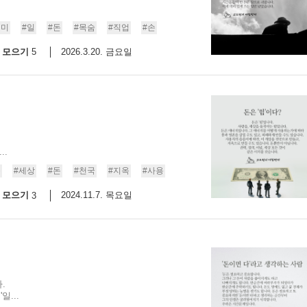
스
10
의미
#일
#돈
#목숨
#직업
#손
모으기
2026.3.20. 금요일
5
1
10
11
..
몸
#세상
#돈
#천국
#지옥
#사용
모으기
2024.11.7. 목요일
3
.
일...