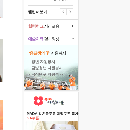
캘린더보기+
힐링허그
사감포옹
>
예술치유
걷기명상
>
'옹달샘의 꽃'
자원봉사
· 청년 자원봉사
· 금빛청년 자원봉사
· 음식연구 자원봉사
MADA 검은콩두유 깜짝쿠폰 특가
5%쿠폰