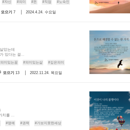
#자신
#의미
#돈
#직업
#노숙인
모으기
2024.4.24. 수요일
7
 살았는데
 있다는 걸...
#의미있는꿈
#의미있는삶
#깊은의미
모으기
2022.11.24. 목요일
13
나
를 ...
돈
#명예
#권력
#가보지못한세상