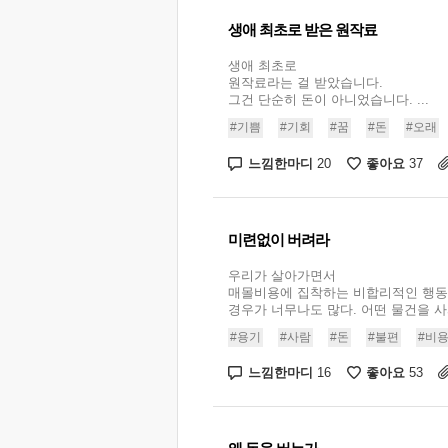
생애 최초로 받은 원작료
생애 최초로
원작료라는 걸 받았습니다.
그건 단순히 돈이 아니었습니다. ...
#기쁨
#기회
#꿈
#돈
#오래
느낌한마디
좋아요
20
37
미련없이 버려라
우리가 살아가면서
매몰비용에 집착하는 비합리적인 행동
경우가 너무나도 많다. 어떤 물건을 사서 
#용기
#사람
#돈
#불편
#비
느낌한마디
좋아요
16
53