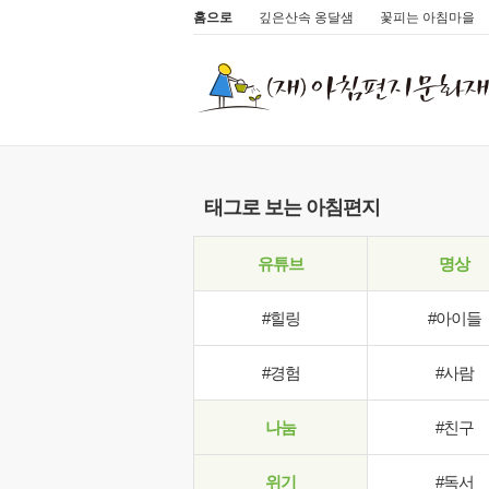
홈으로
깊은산속 옹달샘
꽃피는 아침마을
태그로 보는 아침편지
유튜브
명상
#힐링
#아이들
#경험
#사람
나눔
#친구
위기
#독서