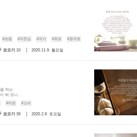
#보람
#자존심
#작가
#최초
#원작료
모으기
2020.11.9. 월요일
10
을 하는
써 보니 ...
용
#미련
#소비
모으기
2020.2.8. 토요일
39