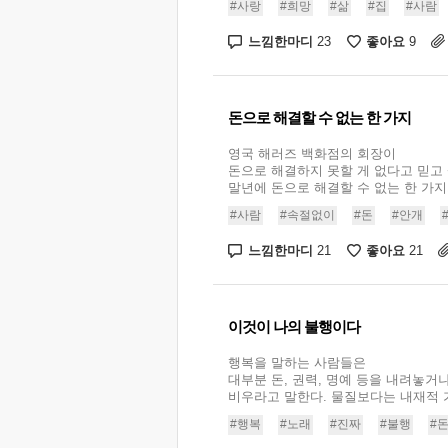
#사랑
#희망
#삶
#집
#사람
느낌한마디
좋아요
23
9
돈으로 해결할 수 없는 한 가지
영국 해러즈 백화점의 회장이
돈으로 해결하지 못할 게 없다고 믿고
말년에 돈으로 해결할 수 없는 한 가지가
#사람
#속절없이
#돈
#안개
느낌한마디
좋아요
21
21
이것이 나의 불행이다
행복을 말하는 사람들은
대부분 돈, 권력, 명예 등을 내려놓거
비우라고 말한다. 물질보다는 내재적 가치
#행복
#노래
#진짜
#불행
#