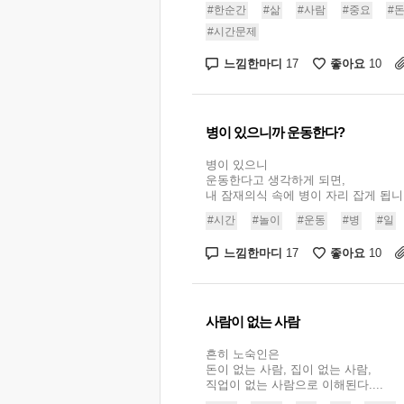
#한순간
#삶
#사람
#중요
#
#시간문제
느낌한마디
좋아요
17
10
병이 있으니까 운동한다?
병이 있으니
운동한다고 생각하게 되면,
내 잠재의식 속에 병이 자리 잡게 됩니다
#시간
#놀이
#운동
#병
#일
느낌한마디
좋아요
17
10
사람이 없는 사람
흔히 노숙인은
돈이 없는 사람, 집이 없는 사람,
직업이 없는 사람으로 이해된다....