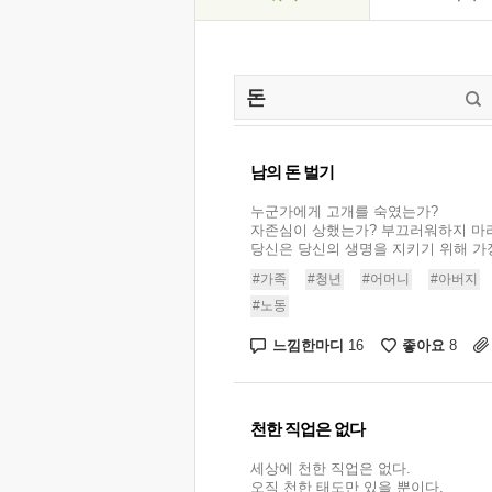
남의 돈 벌기
누군가에게 고개를 숙였는가?
자존심이 상했는가? 부끄러워하지 마라
당신은 당신의 생명을 지키기 위해 가장.
#가족
#청년
#어머니
#아버지
#노동
느낌한마디
좋아요
16
8
천한 직업은 없다
세상에 천한 직업은 없다.
오직 천한 태도만 있을 뿐이다.