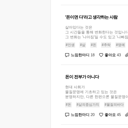
'돈이면 다'라고 생각하는 사람
살아있다는 것은
그 시간들을 통해 변화한다는 것입니다
그 변화는 '나아짐'일 수도 있고 '나빠짐'일
#인생
#삶
#돈
#추락
#명예
느낌한마디
좋아요
18
43
돈이 전부가 아니다
현대 사회가
물질문명에 기초하고 있는 것은
분명하지만, 다른 한편으론 물질문명이 
#돈
#삶의중심가치
#물질의바다
느낌한마디
좋아요
20
45