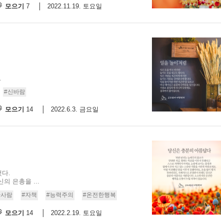
모으기
2022.11.19. 토요일
7
.
#신바람
모으기
2022.6.3. 금요일
14
다.
 은총을 ...
한사람
#자책
#능력주의
#온전한행복
모으기
2022.2.19. 토요일
14