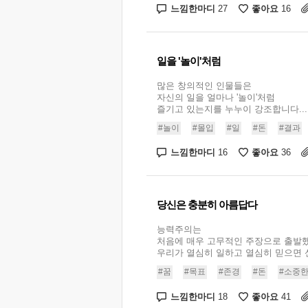
느낌한마디
좋아요
27
16
일을 '놀이'처럼
많은 창의적인 인물들은
자신의 일을 얼마나 '놀이'처럼
즐기고 있는지를 누누이 강조합니다...
#놀이
#몰입
#일
#돈
#결과
느낌한마디
좋아요
16
36
당신은 충분히 아름답다
능력주의는
처음에 매우 고무적인 주장으로 출발했
우리가 열심히 일하고 열심히 믿으면 신의
#꿈
#목표
#존경
#돈
#소중
느낌한마디
좋아요
18
41