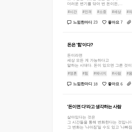
더러운 변기를 닦아 번 돈이든,...
#시간
#인격
#소중
#세상
#
느낌한마디
좋아요
23
7
돈은 '힘'이다?
돈이라면
세상 모든 게 가능하다고
말하는 시대다. 돈이 있으면 그른 것이.
#영혼
#힘
#에너지
#사람
#
느낌한마디
좋아요
18
6
'돈이면 다'라고 생각하는 사람
살아있다는 것은
그 시간들을 통해 변화한다는 것입니다
그 변화는 '나아짐'일 수도 있고 '나빠짐'