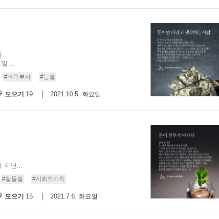
.
 ...
#벼락부자
#능멸
모으기
2021.10.5. 화요일
19
지닌...
#탈물질
#사회적가치
모으기
2021.7.6. 화요일
15