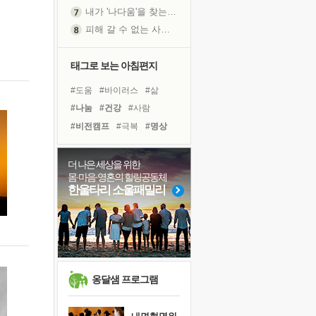
내가 '나다움'을 찾는 길
피해 갈 수 없는 사건들
처음 손을 잡았던 날
꿈이 실제가 되는 것
태그로 보는 아침편지
극심한 변비, 어깨결림, 수면 장애
#도움
#바이러스
#삶
졸업식 사진을 보며
#나눔
#건강
#사람
'말 타는 법'을 먼저
#비전캠프
#극복
#명상
슬럼프
#경험
#링컨학교
아픈 아버지를 위한 공간 설계
#아이들
#위기
#유튜브
더 나은 세상을 위한
보고 싶은 어머니
몸·마음·영혼의 힐링공동체
#면역력
#선택
#독서
유년 시절의 부산 영도 바다
한울타리 소울패밀리
#힐링
#희망
#다짐
못된 꼰대들
#계획
#독서캠프
#친구
만병의 근원이 사라진다
#리더
너무 황홀한 꽃들이여!
희망이란
'모른다'는 것
옹달샘 프로그램
귀를 열고 마음을 내어주고