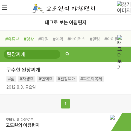
태그로 보는 아침편지
#유튜브
#명상
#다짐
#계획
#바이러스
#힐링
#아이들
#비전캠프
#독서캠프
#삶
#경험
#사람
#도움
#선택
#희망
#나눔
#친구
#링컨학교
#극복
#리더
#위기
구수한 된장찌개
#독서
#건강
#면역력
#삶
#자생력
#면역력
#된장찌개
#피로회복제
2012.8.3. 금요일
1
모바일 앱 다운로드
고도원의 아침편지