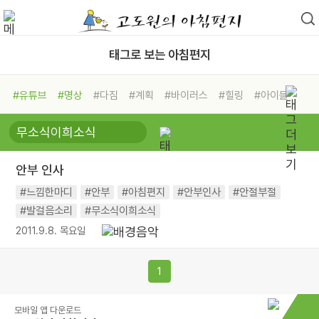
태그로 보는 아침편지
#유튜브
#명상
#다짐
#계획
#바이러스
#힐링
#아이들
#비전캠프
#독서캠프
#삶
#경험
#사람
#도움
#선택
#희망
#나눔
#친구
#링컨학교
#극복
#리더
#위기
안부 인사
#독서
#건강
#면역력
#느낌한마디
#안부
#아침편지
#안부인사
#안절부절
#발걸음소리
#무소식이희소식
2011.9.8. 목요일
1
모바일 앱 다운로드