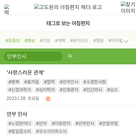
태그로 보는 아침편지
#유튜브
#명상
#다짐
#계획
#바이러스
#힐링
#아이들
#비전캠프
#독서캠프
#삶
#경험
#사람
#도움
#선택
#희망
#나눔
#친구
#링컨학교
#극복
#리더
#위기
'사랑스러운 관계'
#독서
#건강
#면역력
#행복
#즐거움
#협력
#안부인사
#소중한사람
#신경과학자
#심리학자
#진화론자
#인간의뇌
#요소
2023.1.28. 토요일
안부 인사
#느낌한마디
#안부
#아침편지
#안부인사
#안절부절
#발걸음소리
#무소식이희소식