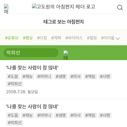
태그로 보는 아침편지
#유튜브
#명상
#다짐
#계획
#바이러스
#힐링
#아이들
#비전캠프
#독서캠프
#삶
#경험
#사람
#도움
#선택
#희망
#나눔
#친구
#링컨학교
#극복
#리더
#위기
'나를 찾는 사람이 참 많네'
#독서
#건강
#면역력
#도움
#재능
#어머니
#생명
#의사
#책임
#사명
#박희선
2008.7.28. 월요일
'나를 찾는 사람이 참 많네'
#도움
#재능
#어머니
#생명
#의사
#책임
#사명
#박희선