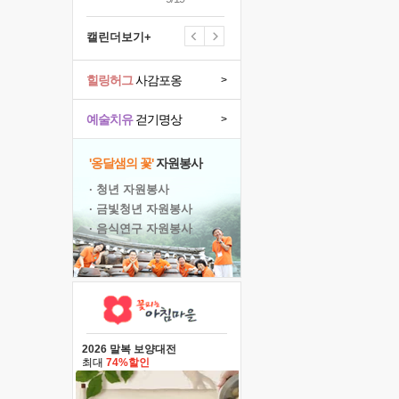
캘린더보기+
힐링허그
사감포옹
>
예술치유
걷기명상
>
'옹달샘의 꽃'
자원봉사
· 청년 자원봉사
· 금빛청년 자원봉사
· 음식연구 자원봉사
2026 말복 보양대전
최대
74%할인