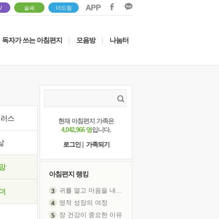
V
솔패
더드림
독자가 쓰는 아침편지
모음방
나눔터
|
|
이러스
현재 아침편지 가족은
4,042,966 명
입니다.
삶
로그인
|
가족되기
망
아침편지 랭킹
귀를 열고 마음을 내어주고
더
영적 성장의 여정
장 건강이 중요한 이유