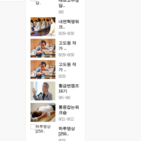
행복한가족
태초고추장
행복한가
여행
담..
여행
24~9/26
8/8
9/24~9/26
건강명상법
내면혁명워
건강명상
..
크..
스..
/9~10/10
8/29~8/30
10/9~10/10
내면혁명워
고도원 작
내면혁명
..
가 ..
크..
/17~10/18
8/29~8/30
10/17~10/18
황금변캠프
고도원 작
황금변캠
7기
가 ..
17기
/30~10/31
8/29
10/30~10/31
통증잡는워
황금변캠프
통증잡는
크숍
16기
크숍
/7~11/8
9/5~9/6
11/7~11/8
내면혁명워
통증잡는워
내면혁명
..
크숍
크..
/12~12/13
9/11~9/12
12/12~12/13
하루명상
[250..
9/19