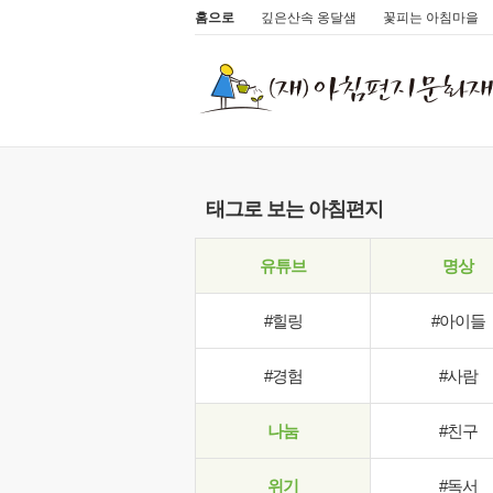
홈으로
깊은산속 옹달샘
꽃피는 아침마을
태그로 보는 아침편지
유튜브
명상
#힐링
#아이들
#경험
#사람
나눔
#친구
위기
#독서