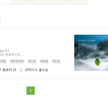
아닙니다.
 위로하기도 ...
#역할
#우두머리
#수컷
#분쟁
#조정
모으기
2020.5.4. 월요일
16
1