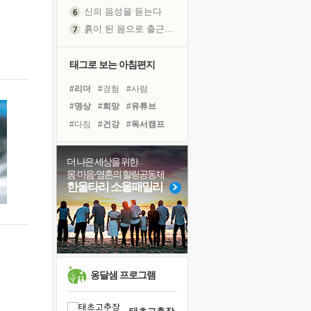
신의 음성을 듣는다
흙이 된 몸으로 출근하는 여자
극과 극의 양 끝단
내가 '나다움'을 찾는 길
태그로 보는 아침편지
피해 갈 수 없는 사건들
#리더
#경험
#사람
처음 손을 잡았던 날
#명상
#희망
#유튜브
꿈이 실제가 되는 것
#다짐
#건강
#독서캠프
'말 타는 법'을 먼저
#삶
#선택
#위기
졸업식 사진을 보며
#링컨학교
#면역력
더 나은 세상을 위한
아픈 아버지를 위한 공간 설계
몸·마음·영혼의 힐링공동체
#계획
#나눔
#독서
극심한 변비, 어깨결림, 수면 장애
한울타리 소울패밀리
#극복
#비전캠프
보고 싶은 어머니
#바이러스
#친구
#힐링
유년 시절의 부산 영도 바다
#아이들
#도움
못된 꼰대들
거울 속의 나
희망이란
옹달샘 프로그램
'모른다'는 것