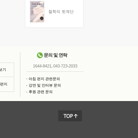
철학의 뒷계단
문의 및 연락
,
1644-8421
043-723-2033
 보기
아침 편지 관련문의
침편지
강연 및 인터뷰 문의
후원 관련 문의