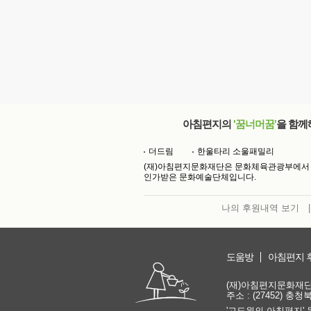
아침편지의
'꿈너머꿈'
을 함께
더드림
한울타리 소울패밀리
(재)아침편지문화재단은 문화체육관광부에서
인가받은 문화예술단체입니다.
나의 후원내역 보기
|
도움방
아침편지 
(재)아침편지문화재단 | 
주소 : (27452) 충
'고도원의 아침편지' 