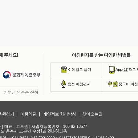
해 주세요!
아침편지를 받는 다양한 방법들
이메일로 받기
App(앱)으로
음성 아침편지
중국어 아
기부금 영수증 신청
후원하기
이용약관
개인정보 처리방침
찾아오는길
대표 : 고도원 | 사업자등록번호 : 105-82-13577
청북도 충주시 노은면 우성1길 201-61,1층
문의 :
,
/ '아침편지여행'문의 :