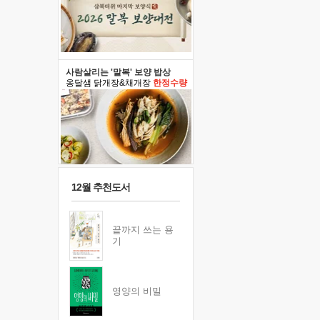
사람살리는 '말복' 보양 밥상
옹달샘 닭개장&채개장
한정수량
12월 추천도서
끝까지 쓰는 용
기
영양의 비밀