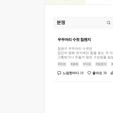
우두머리 수컷 침팬지
침팬지 우두머리 수컷은
집단의 평화 유지에만 힘을 쏟는 게 
고통받거나 두들겨 맞은 구성원을 일일이
#위로
#평화
#자유
#침팬지
느낌한마디
좋아요
19
39