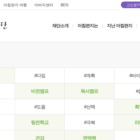
아침편지 여행
아버지센터
BDS
고도원T
재단소개
아침편지는
지난 아침편지
|
|
|
#다짐
#계획
#바
비전캠프
독서캠프
#
#도움
#선택
희
링컨학교
#극복
리
건강
면역력