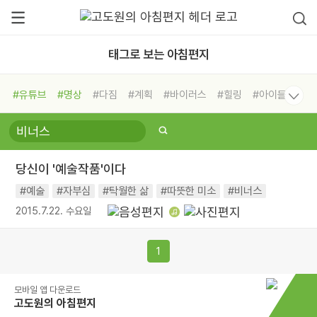
태그로 보는 아침편지
#유튜브
#명상
#다짐
#계획
#바이러스
#힐링
#아이들
#비전캠프
#독서캠프
#삶
#경험
#사람
#도움
#선택
#희망
#나눔
#친구
#링컨학교
#극복
#리더
#위기
당신이 '예술작품'이다
#독서
#건강
#면역력
#예술
#자부심
#탁월한 삶
#따뜻한 미소
#비너스
2015.7.22. 수요일
1
모바일 앱 다운로드
고도원의 아침편지