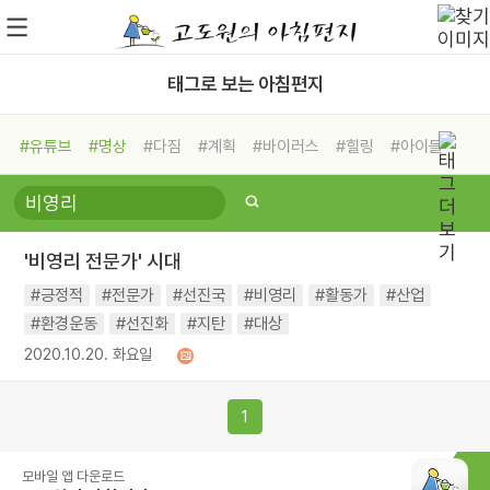
태그로 보는 아침편지
#유튜브
#명상
#다짐
#계획
#바이러스
#힐링
#아이들
#비전캠프
#독서캠프
#삶
#경험
#사람
#도움
#선택
#희망
#나눔
#친구
#링컨학교
#극복
#리더
#위기
'비영리 전문가' 시대
#독서
#건강
#면역력
#긍정적
#전문가
#선진국
#비영리
#활동가
#산업
#환경운동
#선진화
#지탄
#대상
2020.10.20. 화요일
1
모바일 앱 다운로드