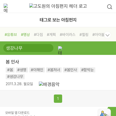
태그로 보는 아침편지
#유튜브
#명상
#다짐
#계획
#바이러스
#힐링
#아이들
#비전캠프
#독서캠프
#삶
#경험
#사람
#도움
#선택
#희망
#나눔
#친구
#링컨학교
#극복
#리더
#위기
봄 인사
#독서
#건강
#면역력
#봄
#생명
#이해인
#봄처녀
#봄인사
#함박눈
#생강나무
2011.3.28. 월요일
1
모바일 앱 다운로드