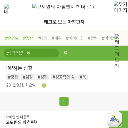
태그로 보는 아침편지
#유튜브
#명상
#다짐
#계획
#바이러스
#힐링
#아이들
#비전캠프
#독서캠프
#삶
#경험
#사람
#도움
#선택
#희망
#나눔
#친구
#링컨학교
#극복
#리더
#위기
'욱'하는 성질
#독서
#건강
#면역력
#평온
#감정
#성질
#성공적인 삶
#욱
2012.9.11. 화요일
1
모바일 앱 다운로드
고도원의 아침편지