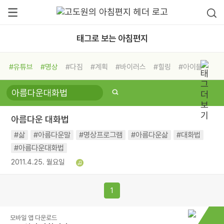
태그로 보는 아침편지
#유튜브
#명상
#다짐
#계획
#바이러스
#힐링
#아이들
#비전캠프
#독서캠프
#삶
#경험
#사람
#도움
#선택
#희망
#나눔
#친구
#링컨학교
#극복
#리더
#위기
아름다운 대화법
#독서
#건강
#면역력
#삶
#아름다운말
#명상프로그램
#아름다운삶
#대화법
#아름다운대화법
2011.4.25. 월요일
1
모바일 앱 다운로드