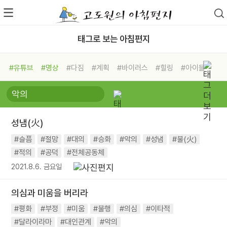
태그로 보는 아침편지
#유튜브
#명상
#다짐
#계획
#바이러스
#힐링
#아이들
#비전캠프
#독서캠프
#삶
#경험
#사람
#도움
#선택
#희망
#나눔
#친구
#링컨학교
#극복
#리더
#위기
#독서
#건강
#면역력
성냄(火)
#슬픔
#절망
#대의
#승화
#악의
#성냄
#불(火)
#적의
#공덕
#전체공동체
2021.8.6. 금요일
의심과 미움을 버리라
#평화
#부정
#미움
#불행
#의심
#이타적
#달라이라마
#대인관계
#악의