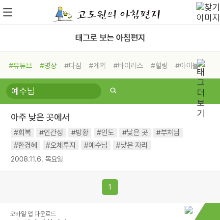
태그로 보는 아침편지
#유튜브
#명상
#다짐
#계획
#바이러스
#힐링
#아이들
#비전캠프
#독서캠프
#삶
#경험
#사람
#도움
#선택
#희망
#나눔
#친구
#링컨학교
#극복
#리더
#위기
아주 낮은 곳에서
#독서
#건강
#면역력
#회복
#인간성
#방황
#인도
#낮은 곳
#부처님
#한경혜
#오체투지
#예수님
#낮은 자리
2008.11.6. 목요일
1
모바일 앱 다운로드