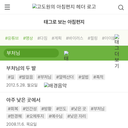
태그로 보는 아침편지
#유튜브
#명상
#다짐
#계획
#바이러스
#힐링
#아이들
#비전캠프
#독서캠프
#삶
#경험
#사람
#도움
#선택
#희망
#나눔
#친구
#링컨학교
#극복
#리더
#위기
부처님의 두 발
#독서
#건강
#면역력
#길
#발걸음
#부처님
#알렉산더
#설법
#족적
2012.5.28. 월요일
아주 낮은 곳에서
#회복
#인간성
#방황
#인도
#낮은 곳
#부처님
#한경혜
#오체투지
#예수님
#낮은 자리
2008.11.6. 목요일