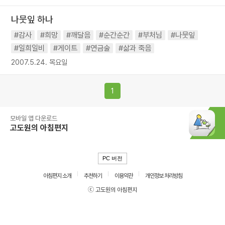
나뭇잎 하나
#감사
#희망
#깨달음
#순간순간
#부처님
#나뭇잎
#일희일비
#게이트
#연금술
#삶과 죽음
2007.5.24. 목요일
1
모바일 앱 다운로드
고도원의 아침편지
PC 버전
아침편지 소개
추천하기
이용약관
개인정보 처리방침
ⓒ 고도원의 아침편지